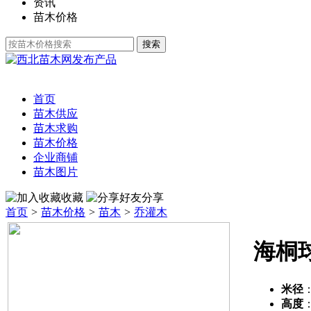
资讯
苗木价格
发布产品
首页
苗木供应
苗木求购
苗木价格
企业商铺
苗木图片
收藏
分享
首页
>
苗木价格
>
苗木
>
乔灌木
海桐
米径
高度