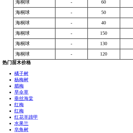
海桐球
-
60
海桐球
-
50
海桐球
-
40
海桐球
-
150
海桐球
-
130
海桐球
-
120
热门苗木价格
橘子树
杨梅树
腊梅
旱伞草
垂丝海棠
红梅
红梅
红花羊蹄甲
水果兰
皂角树