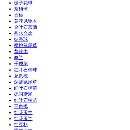
栀子花球
茶梅球
香樟
黄花风铃木
金叶石菖蒲
香水合欢
结香球
樱桃鼠尾草
黄连木
佩兰
千屈菜
红叶石楠球
龙爪槐
深蓝鼠尾草
红叶石楠苗
德国鸢尾
红叶石楠苗
三角枫
红花玉兰
红花玉兰
红豆杉