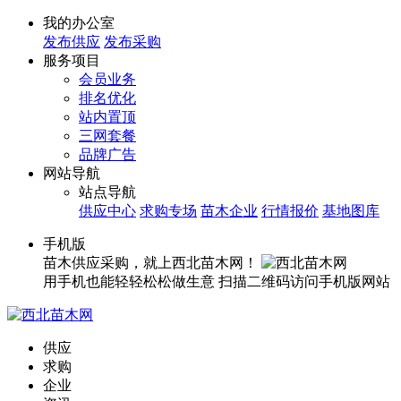
我的办公室
发布供应
发布采购
服务项目
会员业务
排名优化
站内置顶
三网套餐
品牌广告
网站导航
站点导航
供应中心
求购专场
苗木企业
行情报价
基地图库
手机版
苗木供应采购，就上西北苗木网！
用手机也能轻轻松松做生意
扫描二维码访问手机版网站
供应
求购
企业