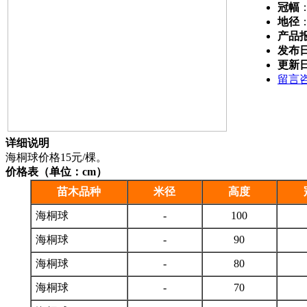
冠幅
地径
产品
发布
更新
留言
详细说明
海桐球价格15元/棵。
价格表（单位：cm）
苗木品种
米径
高度
海桐球
-
100
海桐球
-
90
海桐球
-
80
海桐球
-
70