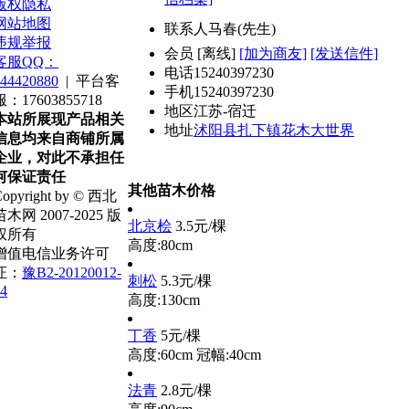
版权隐私
网站地图
联系人
马春(先生)
违规举报
会员
[
离线
]
[加为商友]
[发送信件]
客服QQ：
电话
15240397230
44420880
|
平台客
手机
15240397230
服：17603855718
地区
江苏-宿迁
本站所展现产品相关
地址
沭阳县扎下镇花木大世界
信息均来自商铺所属
企业，对此不承担任
何保证责任
其他苗木价格
opyright by © 西北
苗木网 2007-2025 版
北京桧
3.5元/棵
权所有
高度:80cm
增值电信业务许可
证：
豫B2-20120012-
刺松
5.3元/棵
4
高度:130cm
丁香
5元/棵
高度:60cm
冠幅:40cm
法青
2.8元/棵