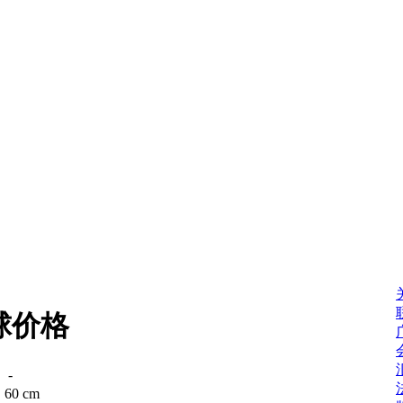
球价格
：
-
：
60 cm