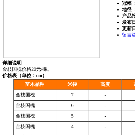
冠幅
地径
产品
发布
更新
留言
详细说明
金枝国槐价格20元/棵。
价格表（单位：cm）
苗木品种
米径
高度
金枝国槐
7
-
金枝国槐
6
-
金枝国槐
5
-
金枝国槐
4
-