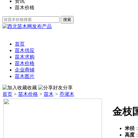
资讯
苗木价格
发布产品
首页
苗木供应
苗木求购
苗木价格
企业商铺
苗木图片
收藏
分享
首页
>
苗木价格
>
苗木
>
乔灌木
金枝
米径
高度