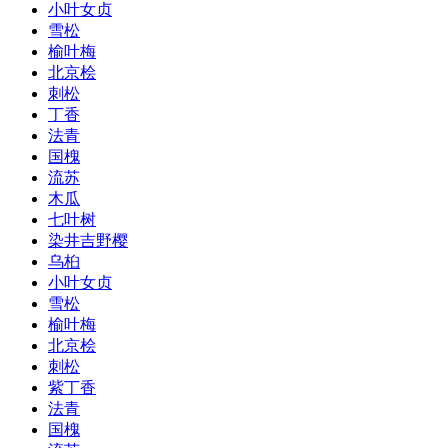
小叶女贞
雪松
榆叶梅
北京桧
刺松
丁香
法青
国槐
流苏
木瓜
七叶树
染井吉野樱
乌桕
小叶女贞
雪松
榆叶梅
北京桧
刺松
紫丁香
法青
国槐