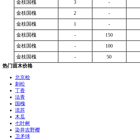
金枝国槐
3
-
金枝国槐
2
-
金枝国槐
1
-
金枝国槐
-
150
金枝国槐
-
100
金枝国槐
-
50
热门苗木价格
北京桧
刺松
丁香
法青
国槐
流苏
木瓜
七叶树
染井吉野樱
卫矛球