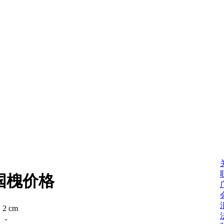
国槐价格
：
2 cm
：
-