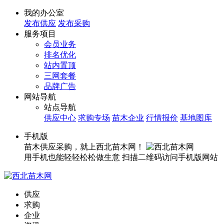
我的办公室
发布供应
发布采购
服务项目
会员业务
排名优化
站内置顶
三网套餐
品牌广告
网站导航
站点导航
供应中心
求购专场
苗木企业
行情报价
基地图库
手机版
苗木供应采购，就上西北苗木网！
用手机也能轻轻松松做生意
扫描二维码访问手机版网站
供应
求购
企业