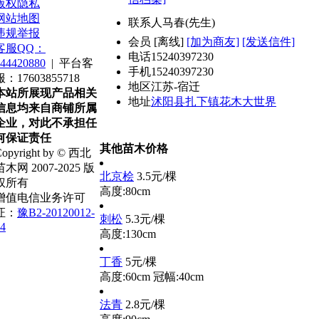
版权隐私
网站地图
联系人
马春(先生)
违规举报
会员
[
离线
]
[加为商友]
[发送信件]
客服QQ：
电话
15240397230
44420880
|
平台客
手机
15240397230
服：17603855718
地区
江苏-宿迁
本站所展现产品相关
地址
沭阳县扎下镇花木大世界
信息均来自商铺所属
企业，对此不承担任
何保证责任
其他苗木价格
opyright by © 西北
苗木网 2007-2025 版
北京桧
3.5元/棵
权所有
高度:80cm
增值电信业务许可
证：
豫B2-20120012-
刺松
5.3元/棵
4
高度:130cm
丁香
5元/棵
高度:60cm
冠幅:40cm
法青
2.8元/棵