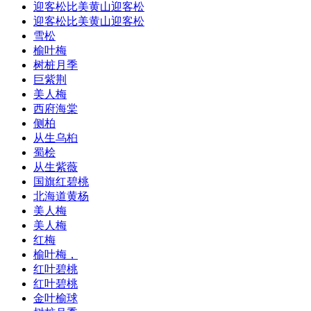
迎客松比美黄山迎客松
迎客松比美黄山迎客松
雪松
榆叶梅
树桩月季
巨紫荆
美人梅
西府海棠
侧柏
从生乌桕
蜀桧
从生紫薇
国旗红碧桃
北海道黄杨
美人梅
美人梅
红梅
榆叶梅，
红叶碧桃
红叶碧桃
金叶榆球