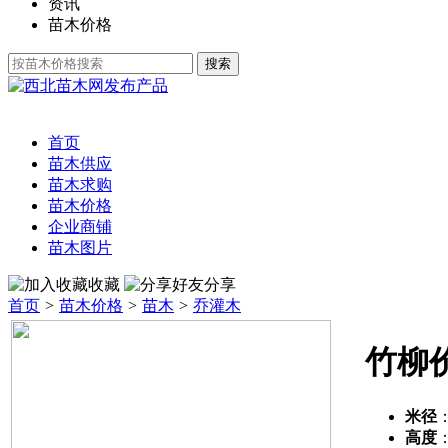
资讯
苗木价格
发布产品
首页
苗木供应
苗木求购
苗木价格
企业商铺
苗木图片
收藏
分享
首页
>
苗木价格
>
苗木
>
乔灌木
竹柳
米径
高度