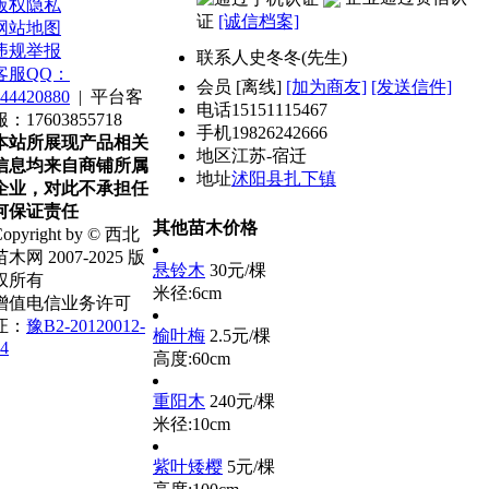
版权隐私
证
[诚信档案]
网站地图
违规举报
联系人
史冬冬(先生)
客服QQ：
会员
[
离线
]
[加为商友]
[发送信件]
44420880
|
平台客
电话
15151115467
服：17603855718
手机
19826242666
本站所展现产品相关
地区
江苏-宿迁
信息均来自商铺所属
地址
沭阳县扎下镇
企业，对此不承担任
何保证责任
其他苗木价格
opyright by © 西北
苗木网 2007-2025 版
悬铃木
30元/棵
权所有
米径:6cm
增值电信业务许可
证：
豫B2-20120012-
榆叶梅
2.5元/棵
4
高度:60cm
重阳木
240元/棵
米径:10cm
紫叶矮樱
5元/棵