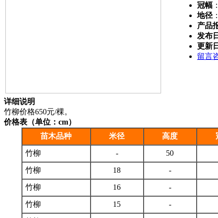
冠幅
地径
产品
发布
更新
留言
详细说明
竹柳价格650元/棵。
价格表（单位：cm）
苗木品种
米径
高度
竹柳
-
50
竹柳
18
-
竹柳
16
-
竹柳
15
-