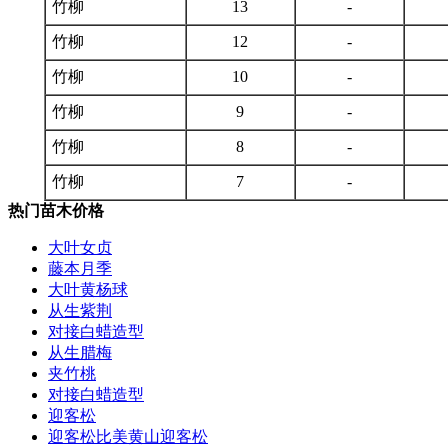
竹柳
13
-
竹柳
12
-
竹柳
10
-
竹柳
9
-
竹柳
8
-
竹柳
7
-
热门苗木价格
大叶女贞
藤本月季
大叶黄杨球
从生紫荆
对接白蜡造型
从生腊梅
夹竹桃
对接白蜡造型
迎客松
迎客松比美黄山迎客松