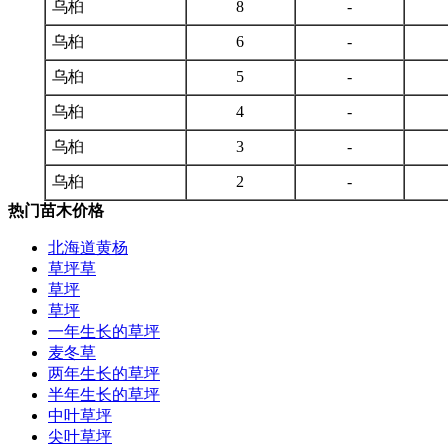
乌桕
8
-
乌桕
6
-
乌桕
5
-
乌桕
4
-
乌桕
3
-
乌桕
2
-
热门苗木价格
北海道黄杨
草坪草
草坪
草坪
一年生长的草坪
麦冬草
两年生长的草坪
半年生长的草坪
中叶草坪
尖叶草坪