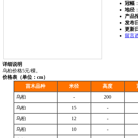
冠幅
地径
产品
发布
更新
留言
详细说明
乌桕价格5元/棵。
价格表（单位：cm）
苗木品种
米径
高度
乌桕
-
200
乌桕
15
-
乌桕
12
-
乌桕
10
-