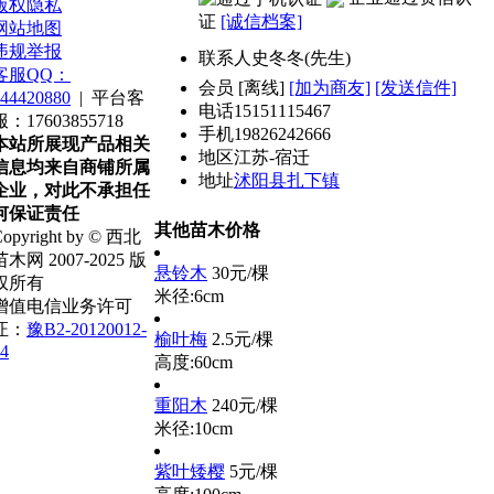
版权隐私
证
[诚信档案]
网站地图
违规举报
联系人
史冬冬(先生)
客服QQ：
会员
[
离线
]
[加为商友]
[发送信件]
44420880
|
平台客
电话
15151115467
服：17603855718
手机
19826242666
本站所展现产品相关
地区
江苏-宿迁
信息均来自商铺所属
地址
沭阳县扎下镇
企业，对此不承担任
何保证责任
其他苗木价格
opyright by © 西北
苗木网 2007-2025 版
悬铃木
30元/棵
权所有
米径:6cm
增值电信业务许可
证：
豫B2-20120012-
榆叶梅
2.5元/棵
4
高度:60cm
重阳木
240元/棵
米径:10cm
紫叶矮樱
5元/棵