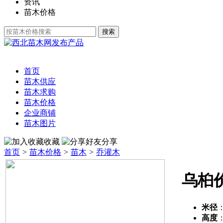
资讯
苗木价格
发布产品
首页
苗木供应
苗木求购
苗木价格
企业商铺
苗木图片
收藏
分享
首页
>
苗木价格
>
苗木
>
乔灌木
乌桕
米径
高度