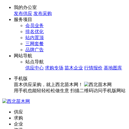
我的办公室
发布供应
发布采购
服务项目
会员业务
排名优化
站内置顶
三网套餐
品牌广告
网站导航
站点导航
供应中心
求购专场
苗木企业
行情报价
基地图库
手机版
苗木供应采购，就上西北苗木网！
用手机也能轻轻松松做生意
扫描二维码访问手机版网站
供应
求购
企业