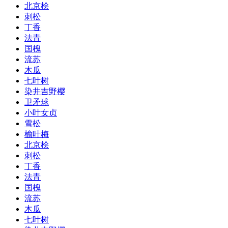
北京桧
刺松
丁香
法青
国槐
流苏
木瓜
七叶树
染井吉野樱
卫矛球
小叶女贞
雪松
榆叶梅
北京桧
刺松
丁香
法青
国槐
流苏
木瓜
七叶树