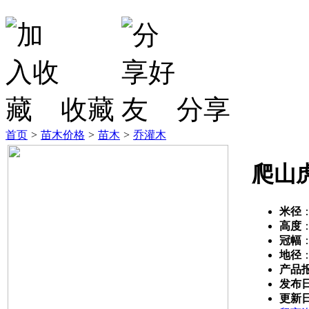
收藏
分享
首页
>
苗木价格
>
苗木
>
乔灌木
爬山
米径
高度
冠幅
地径
产品
发布
更新