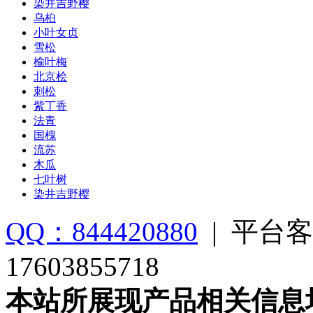
染井吉野樱
乌桕
小叶女贞
雪松
榆叶梅
北京桧
刺松
紫丁香
法青
国槐
流苏
木瓜
七叶树
染井吉野樱
QQ：844420880
|
平台客
17603855718
本站所展现产品相关信息