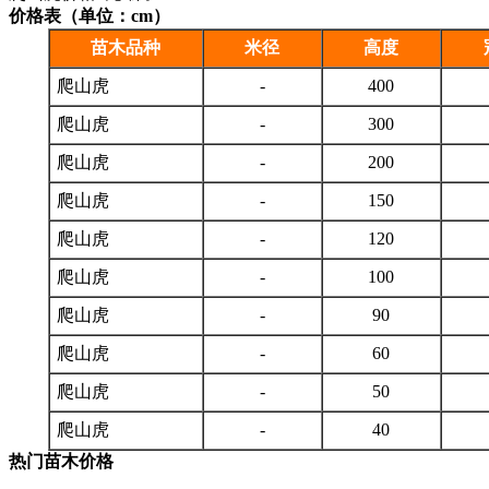
价格表（单位：cm）
苗木品种
米径
高度
爬山虎
-
400
爬山虎
-
300
爬山虎
-
200
爬山虎
-
150
爬山虎
-
120
爬山虎
-
100
爬山虎
-
90
爬山虎
-
60
爬山虎
-
50
爬山虎
-
40
热门苗木价格