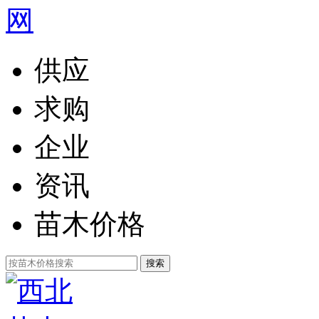
供应
求购
企业
资讯
苗木价格