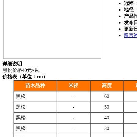
冠幅
地径
产品
发布
更新
留言
详细说明
黑松价格40元/棵。
价格表（单位：cm）
苗木品种
米径
高度
黑松
-
60
黑松
-
50
黑松
-
40
黑松
-
30