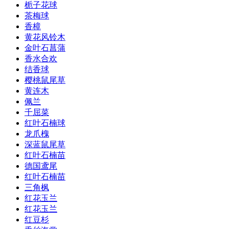
栀子花球
茶梅球
香樟
黄花风铃木
金叶石菖蒲
香水合欢
结香球
樱桃鼠尾草
黄连木
佩兰
千屈菜
红叶石楠球
龙爪槐
深蓝鼠尾草
红叶石楠苗
德国鸢尾
红叶石楠苗
三角枫
红花玉兰
红花玉兰
红豆杉