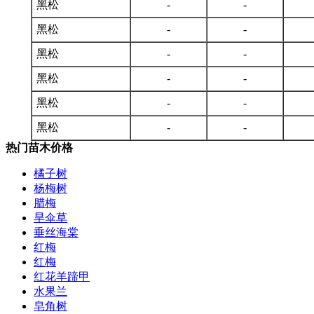
黑松
-
-
黑松
-
-
黑松
-
-
黑松
-
-
黑松
-
-
黑松
-
-
热门苗木价格
橘子树
杨梅树
腊梅
旱伞草
垂丝海棠
红梅
红梅
红花羊蹄甲
水果兰
皂角树