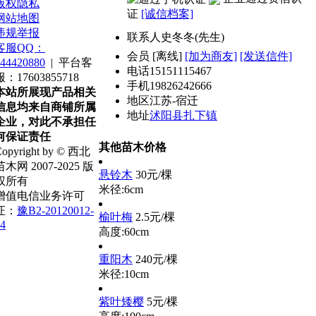
版权隐私
证
[诚信档案]
网站地图
违规举报
联系人
史冬冬(先生)
客服QQ：
会员
[
离线
]
[加为商友]
[发送信件]
44420880
|
平台客
电话
15151115467
服：17603855718
手机
19826242666
本站所展现产品相关
地区
江苏-宿迁
信息均来自商铺所属
地址
沭阳县扎下镇
企业，对此不承担任
何保证责任
其他苗木价格
opyright by © 西北
苗木网 2007-2025 版
悬铃木
30元/棵
权所有
米径:6cm
增值电信业务许可
证：
豫B2-20120012-
榆叶梅
2.5元/棵
4
高度:60cm
重阳木
240元/棵
米径:10cm
紫叶矮樱
5元/棵