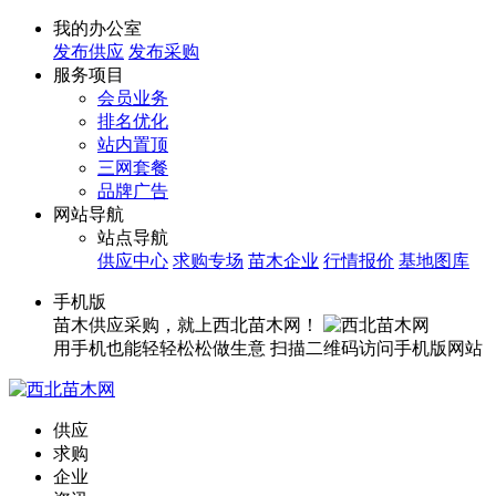
我的办公室
发布供应
发布采购
服务项目
会员业务
排名优化
站内置顶
三网套餐
品牌广告
网站导航
站点导航
供应中心
求购专场
苗木企业
行情报价
基地图库
手机版
苗木供应采购，就上西北苗木网！
用手机也能轻轻松松做生意
扫描二维码访问手机版网站
供应
求购
企业