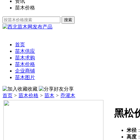
资讯
苗木价格
发布产品
首页
苗木供应
苗木求购
苗木价格
企业商铺
苗木图片
收藏
分享
首页
>
苗木价格
>
苗木
>
乔灌木
黑松
米径
高度