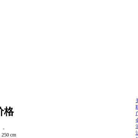
价格
：
-
：
250 cm