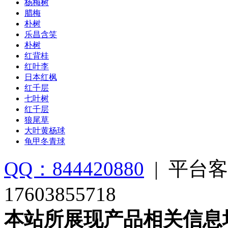
杨梅树
腊梅
朴树
乐昌含笑
朴树
红背桂
红叶李
日本红枫
红千层
七叶树
红千层
狼尾草
大叶黄杨球
龟甲冬青球
QQ：844420880
|
平台客
17603855718
本站所展现产品相关信息