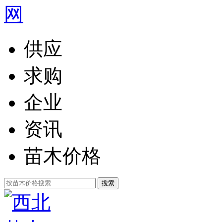
供应
求购
企业
资讯
苗木价格