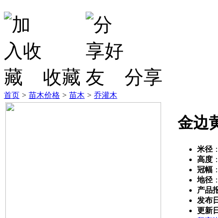
收藏
分享
首页
>
苗木价格
>
苗木
>
乔灌木
金边
米径
高度
冠幅
地径
产品
发布
更新