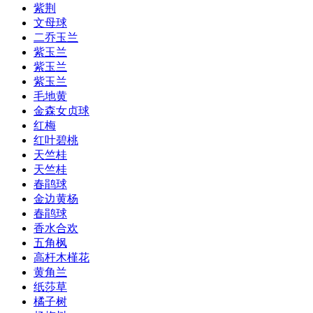
紫荆
文母球
二乔玉兰
紫玉兰
紫玉兰
紫玉兰
毛地黄
金森女贞球
红梅
红叶碧桃
天竺桂
天竺桂
春鹃球
金边黄杨
春鹃球
香水合欢
五角枫
高杆木槿花
黄角兰
纸莎草
橘子树