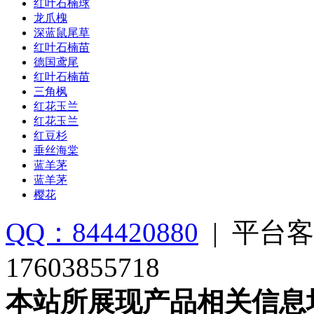
红叶石楠球
龙爪槐
深蓝鼠尾草
红叶石楠苗
德国鸢尾
红叶石楠苗
三角枫
红花玉兰
红花玉兰
红豆杉
垂丝海棠
蓝羊茅
蓝羊茅
樱花
QQ：844420880
|
平台客
17603855718
本站所展现产品相关信息