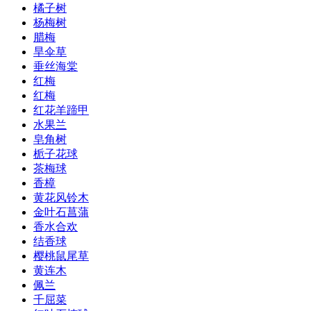
橘子树
杨梅树
腊梅
旱伞草
垂丝海棠
红梅
红梅
红花羊蹄甲
水果兰
皂角树
栀子花球
茶梅球
香樟
黄花风铃木
金叶石菖蒲
香水合欢
结香球
樱桃鼠尾草
黄连木
佩兰
千屈菜