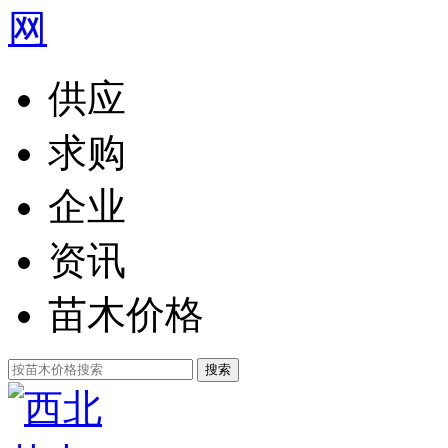
供应
求购
企业
资讯
苗木价格