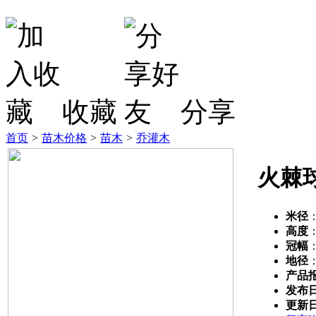
收藏
分享
首页
>
苗木价格
>
苗木
>
乔灌木
火棘
米径
高度
冠幅
地径
产品
发布
更新