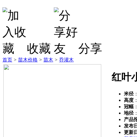
收藏
分享
首页
>
苗木价格
>
苗木
>
乔灌木
红叶
米径
高度
冠幅
地径
产品
发布
更新