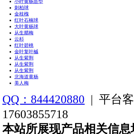
小叶黄杨造型
刺柏球
金枝槐
红叶石楠球
大叶黄杨球
从生腊梅
云杉
红叶碧桃
金叶复叶槭
从生紫荆
从生紫荆
从生紫荆
北海道黄杨
美人梅
QQ：844420880
|
平台客
17603855718
本站所展现产品相关信息