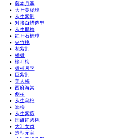
藤本月季
大叶黄杨球
从生紫荆
对接白蜡造型
从生腊梅
红叶石楠球
夹竹桃
花紫荆
榉树
榆叶梅
树桩月季
巨紫荆
美人梅
西府海棠
侧柏
从生乌桕
蜀桧
从生紫薇
国旗红碧桃
大叶女贞
造型元宝