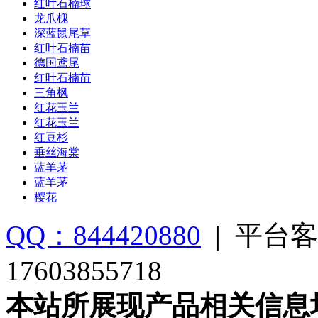
红叶石楠球
龙爪槐
深蓝鼠尾草
红叶石楠苗
德国鸢尾
红叶石楠苗
三角枫
红花玉兰
红花玉兰
红豆杉
垂丝海棠
蓝羊茅
蓝羊茅
樱花
QQ：844420880
|
平台客
17603855718
本站所展现产品相关信息