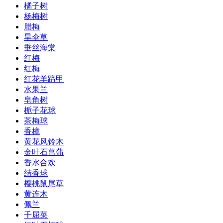
橘子树
杨梅树
腊梅
旱伞草
垂丝海棠
红梅
红梅
红花羊蹄甲
水果兰
皂角树
栀子花球
茶梅球
香樟
黄花风铃木
金叶石菖蒲
香水合欢
结香球
樱桃鼠尾草
黄连木
佩兰
千屈菜