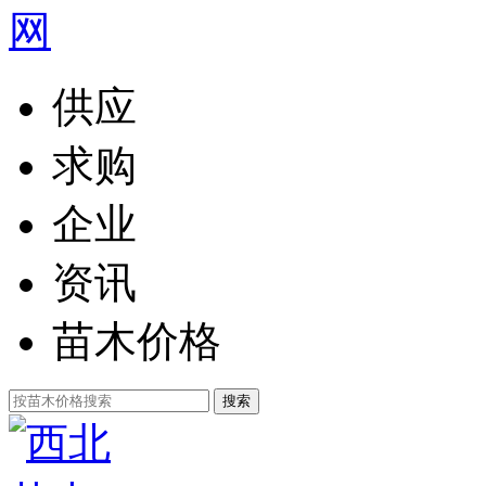
供应
求购
企业
资讯
苗木价格