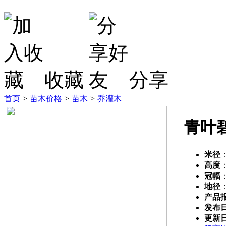
收藏
分享
首页
>
苗木价格
>
苗木
>
乔灌木
青叶
米径
高度
冠幅
地径
产品
发布
更新