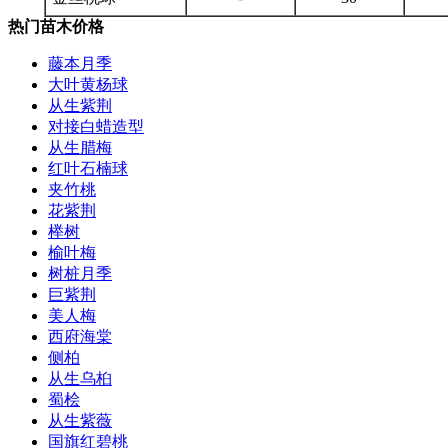
热门苗木价格
藤本月季
大叶黄杨球
从生紫荆
对接白蜡造型
从生腊梅
红叶石楠球
夹竹桃
花紫荆
榉树
榆叶梅
树桩月季
巨紫荆
美人梅
西府海棠
侧柏
从生乌桕
蜀桧
从生紫薇
国旗红碧桃