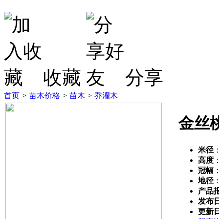
收藏
分享
首页
>
苗木价格
>
苗木
>
乔灌木
金丝
米径
高度
冠幅
地径
产品
发布
更新