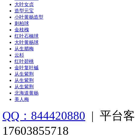
大叶女贞
造型元宝
小叶黄杨造型
刺柏球
金枝槐
红叶石楠球
大叶黄杨球
从生腊梅
云杉
红叶碧桃
金叶复叶槭
从生紫荆
从生紫荆
从生紫荆
北海道黄杨
美人梅
QQ：844420880
|
平台客
17603855718