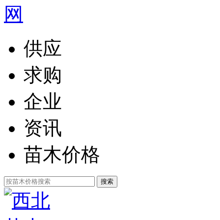
供应
求购
企业
资讯
苗木价格