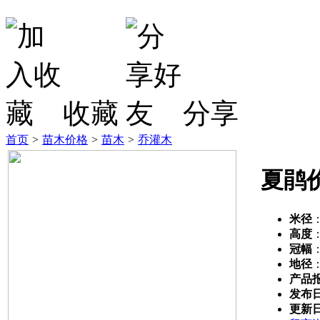
收藏
分享
首页
>
苗木价格
>
苗木
>
乔灌木
夏鹃
米径
高度
冠幅
地径
产品
发布
更新