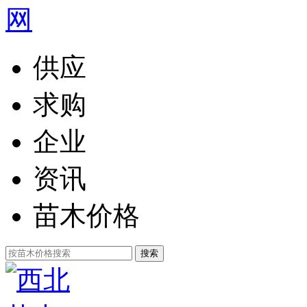
供应
求购
企业
资讯
苗木价格