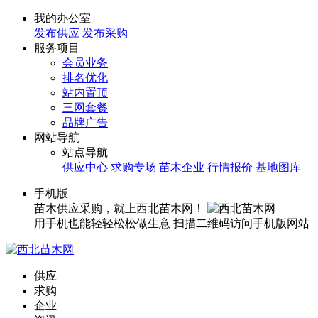
我的办公室
发布供应
发布采购
服务项目
会员业务
排名优化
站内置顶
三网套餐
品牌广告
网站导航
站点导航
供应中心
求购专场
苗木企业
行情报价
基地图库
手机版
苗木供应采购，就上西北苗木网！
用手机也能轻轻松松做生意
扫描二维码访问手机版网站
供应
求购
企业