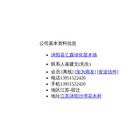
公司基本资料信息
沭阳县汇森绿化苗木场
联系人
崔建文(先生)
会员
[
离线
]
[加为商友]
[发送信件]
电话
13951522420
手机
13951522420
地区
江苏-宿迁
地址
江苏沭阳沙湾花木村