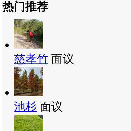
热门推荐
慈孝竹
面议
池杉
面议