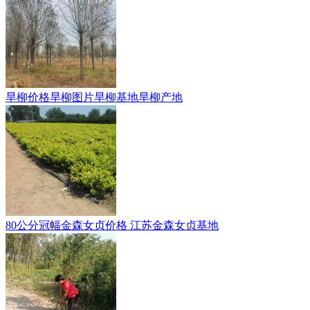
旱柳价格旱柳图片旱柳基地旱柳产地
80公分冠幅金森女贞价格 江苏金森女贞基地