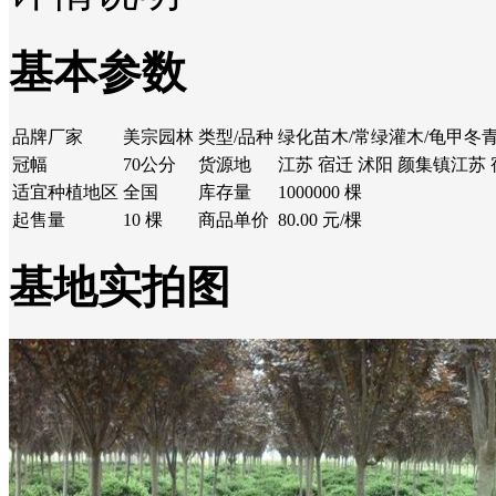
基本参数
品牌厂家
美宗园林
类型/品种
绿化苗木/常绿灌木/龟甲冬
冠幅
70公分
货源地
江苏 宿迁 沭阳 颜集镇江苏 
适宜种植地区
全国
库存量
1000000 棵
起售量
10 棵
商品单价
80.00 元/棵
基地实拍图