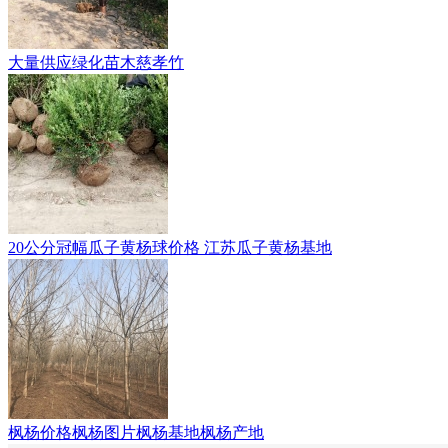
大量供应绿化苗木慈孝竹
20公分冠幅瓜子黄杨球价格 江苏瓜子黄杨基地
枫杨价格枫杨图片枫杨基地枫杨产地