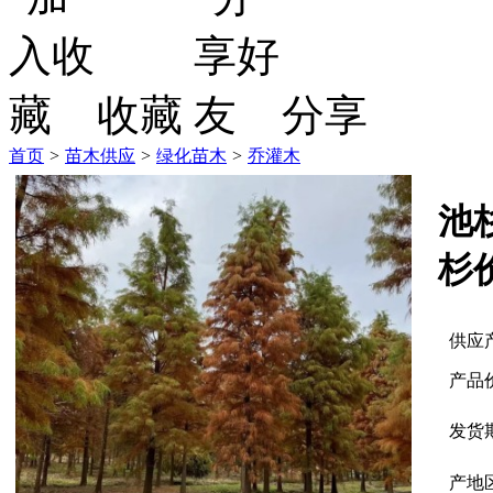
收藏
分享
首页
>
苗木供应
>
绿化苗木
>
乔灌木
池
杉
供应
产品
发货
产地