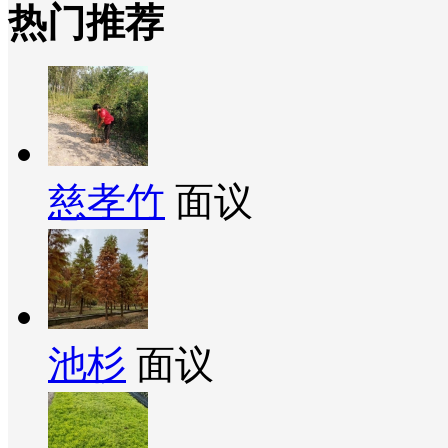
热门推荐
慈孝竹
面议
池杉
面议