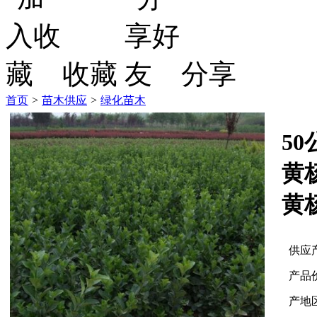
收藏
分享
首页
>
苗木供应
>
绿化苗木
5
黄
黄
供应
产品
产地