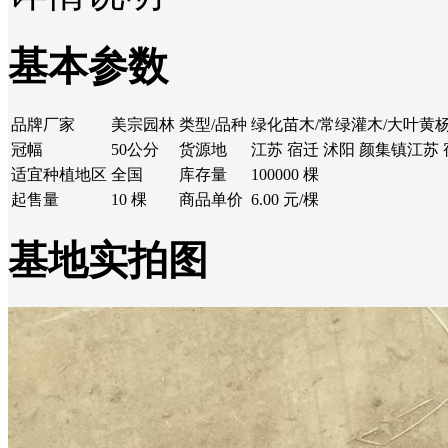
基本参数
品牌厂家
美宗园林
类型/品种
绿化苗木/常绿灌木/大叶黄
冠幅
50公分
货源地
江苏 宿迁 沭阳 颜集镇江苏 
适宜种植地区
全国
库存量
100000 棵
起售量
10 棵
商品单价
6.00 元/棵
基地实拍图