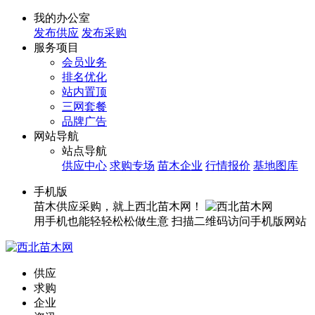
我的办公室
发布供应
发布采购
服务项目
会员业务
排名优化
站内置顶
三网套餐
品牌广告
网站导航
站点导航
供应中心
求购专场
苗木企业
行情报价
基地图库
手机版
苗木供应采购，就上西北苗木网！
用手机也能轻轻松松做生意
扫描二维码访问手机版网站
供应
求购
企业