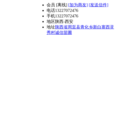
会员
[
离线
]
[加为商友]
[发送信件]
电话
13227072476
手机
13227072476
地区
陕西-西安
地址
陕西省周至县青化乡新白寨西灵
秀村诚信苗圃