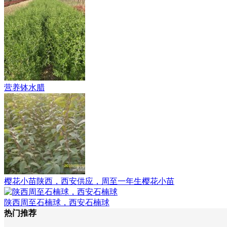
营养钵水腊
樱花小苗陕西，西安供应，周至一年生樱花小苗
陕西周至石楠球，西安石楠球
热门推荐