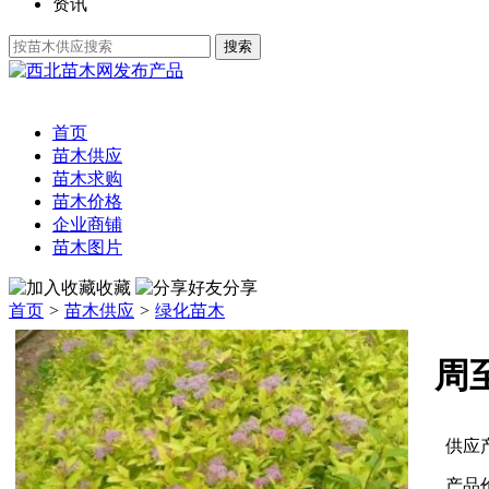
资讯
发布产品
首页
苗木供应
苗木求购
苗木价格
企业商铺
苗木图片
收藏
分享
首页
>
苗木供应
>
绿化苗木
周
供应
产品