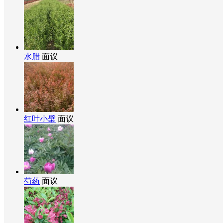
水腊
面议
红叶小檗
面议
芍药
面议