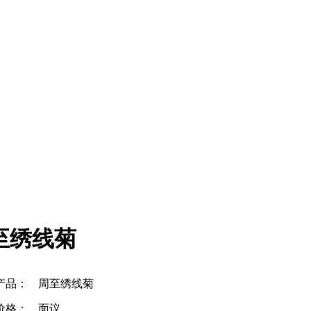
至绣线菊
产品：
周至绣线菊
价格：
面议