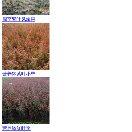
周至紫叶风箱果
营养钵紫叶小壁
营养钵红叶李