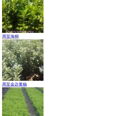
周至海桐
周至金边黄杨