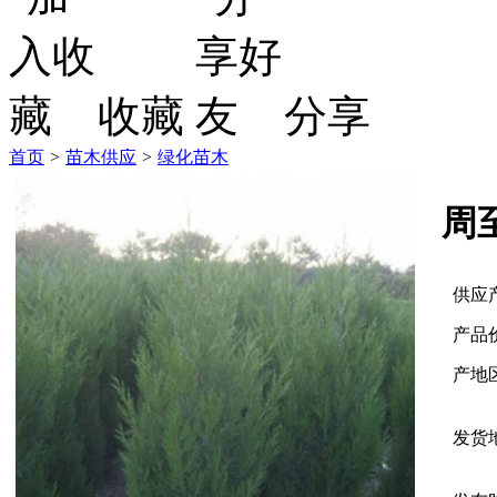
收藏
分享
首页
>
苗木供应
>
绿化苗木
周
供应
产品
产地
发货