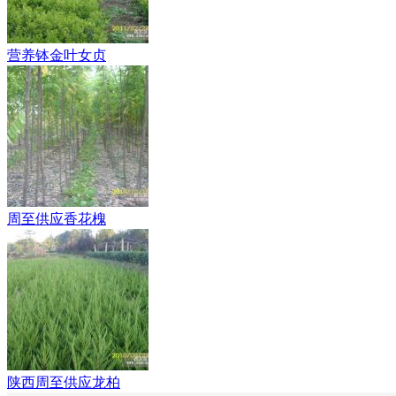
营养钵金叶女贞
周至供应香花槐
陕西周至供应龙柏