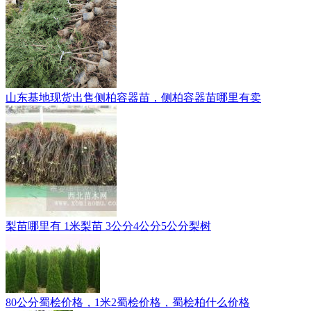
山东基地现货出售侧柏容器苗，侧柏容器苗哪里有卖
梨苗哪里有 1米梨苗 3公分4公分5公分梨树
80公分蜀桧价格，1米2蜀桧价格，蜀桧柏什么价格