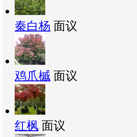
秦白杨
面议
鸡爪槭
面议
红枫
面议