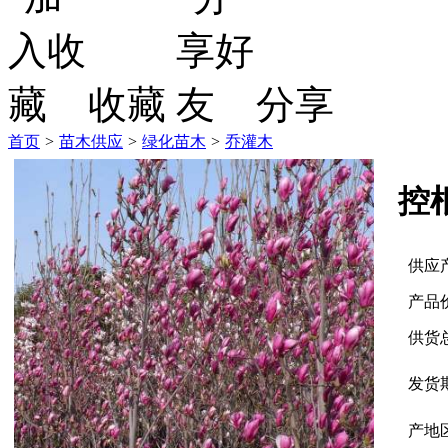
收藏
分享
首页
>
苗木供应
>
绿化苗木
>
乔灌木
控
供应
产品
供货
发货
产地