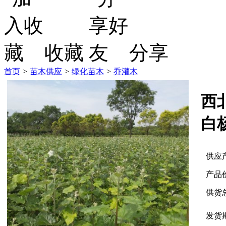
收藏
分享
首页
>
苗木供应
>
绿化苗木
>
乔灌木
西
白
供应
产品
供货
发货