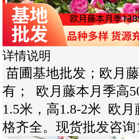
详情说明
苗圃基地批发；欧月藤
有； 欧月藤本月季高5
1.5米，高1.8-2米
格齐全。现货批发咨询138