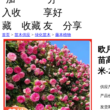
收藏
分享
首页
>
苗木供应
>
绿化苗木
>
藤本植物
欧
苗高
米
供应
产品
发货