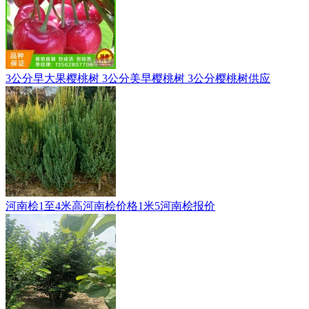
3公分早大果樱桃树 3公分美早樱桃树 3公分樱桃树供应
河南桧1至4米高河南桧价格1米5河南桧报价