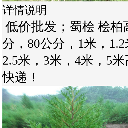
详情说明
低价批发
；蜀桧 桧柏
分，80公分，1米，1.2
2.5米，3米，4米，5
快递！