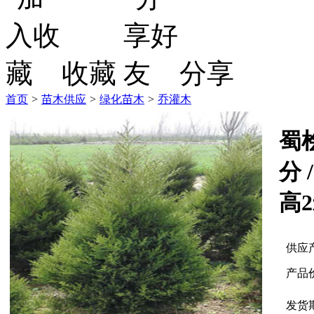
收藏
分享
首页
>
苗木供应
>
绿化苗木
>
乔灌木
蜀
分 
高
供应
产品
发货