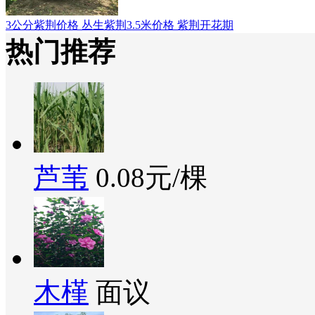
3公分紫荆价格 丛生紫荆3.5米价格 紫荆开花期
热门推荐
芦苇
0.08元/棵
木槿
面议