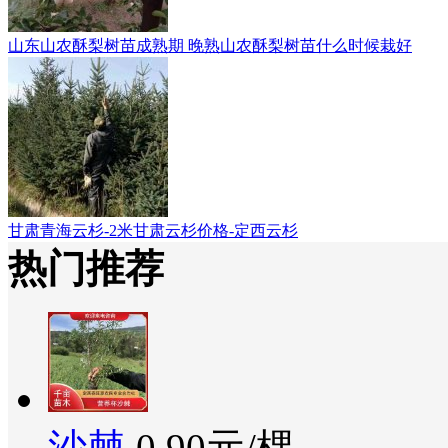
山东山农酥梨树苗成熟期 晚熟山农酥梨树苗什么时候栽好
甘肃青海云杉-2米甘肃云杉价格-定西云杉
热门推荐
沙棘
0.90元/棵