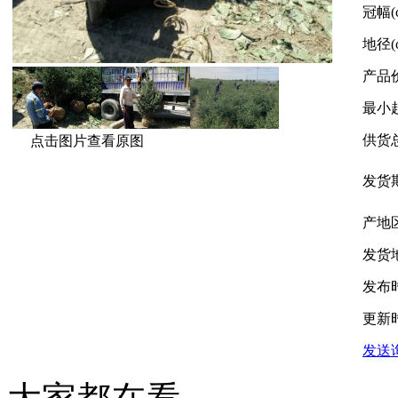
冠幅(
地径(
产品
最小
供货
点击图片查看原图
发货
产地
发货
发布
更新
发送