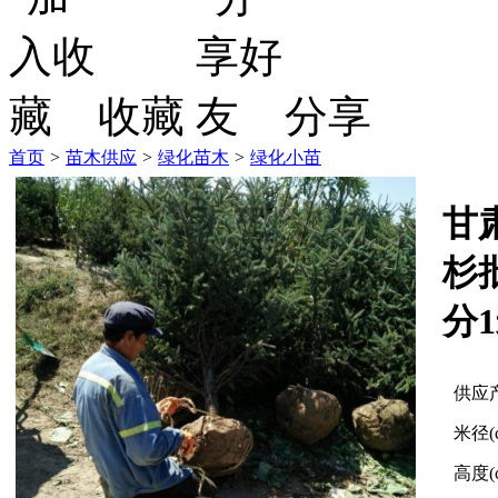
收藏
分享
首页
>
苗木供应
>
绿化苗木
>
绿化小苗
甘
杉
分1
供应
米径(
高度(