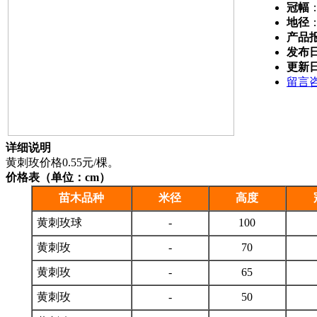
冠幅
地径
产品
发布
更新
留言
详细说明
黄刺玫价格0.55元/棵。
价格表（单位：cm）
苗木品种
米径
高度
黄刺玫球
-
100
黄刺玫
-
70
黄刺玫
-
65
黄刺玫
-
50