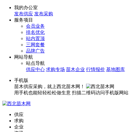
我的办公室
发布供应
发布采购
服务项目
会员业务
排名优化
站内置顶
三网套餐
品牌广告
网站导航
站点导航
供应中心
求购专场
苗木企业
行情报价
基地图库
手机版
苗木供应采购，就上西北苗木网！
用手机也能轻轻松松做生意
扫描二维码访问手机版网站
供应
求购
企业