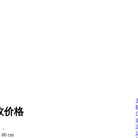
玫价格
：
-
：
60 cm