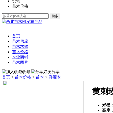
资讯
苗木价格
发布产品
首页
苗木供应
苗木求购
苗木价格
企业商铺
苗木图片
收藏
分享
首页
>
苗木价格
>
苗木
>
乔灌木
黄刺
米径
高度