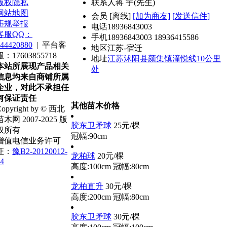
版权隐私
联系人
蒋 宇(先生)
网站地图
会员
[
离线
]
[加为商友]
[发送信件]
违规举报
电话
18936843003
客服QQ：
手机
18936843003 18936415586
44420880
|
平台客
地区
江苏-宿迁
服：17603855718
地址
江苏沭阳县颜集镇潼悦线10公里
本站所展现产品相关
处
信息均来自商铺所属
企业，对此不承担任
何保证责任
其他苗木价格
opyright by © 西北
苗木网 2007-2025 版
胶东卫矛球
25元/棵
权所有
冠幅:90cm
增值电信业务许可
证：
豫B2-20120012-
龙柏球
20元/棵
4
高度:100cm
冠幅:80cm
龙柏直升
30元/棵
高度:200cm
冠幅:80cm
胶东卫矛球
30元/棵