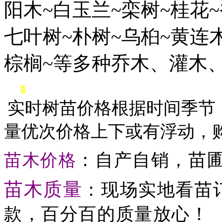
阳木
~
白玉
兰
~
栾树
~
桂花
~
七叶
树
~
朴
树
~
乌
桕
~
黄
连
棕
榈
~
等多
种乔
木、灌木
实时树苗价格根据时间季节
量优次价格上下或有浮动，
：
自产自销，苗
苗木价格
苗木质量
：
现场实地看苗
款，百分百的质量放心！