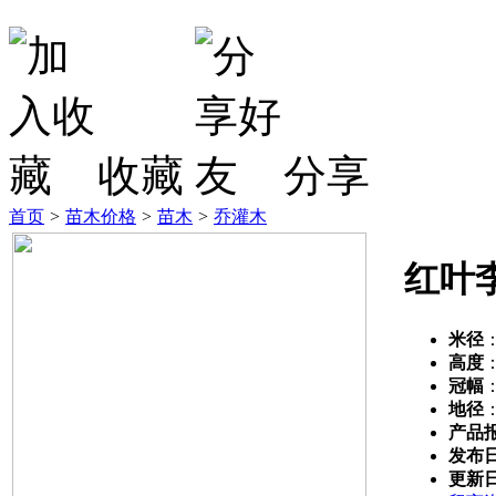
收藏
分享
首页
>
苗木价格
>
苗木
>
乔灌木
红叶
米径
高度
冠幅
地径
产品
发布
更新