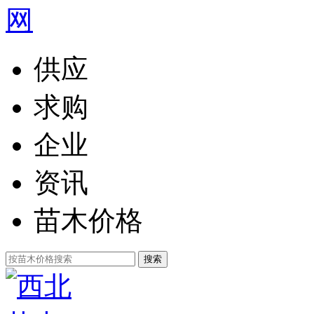
供应
求购
企业
资讯
苗木价格