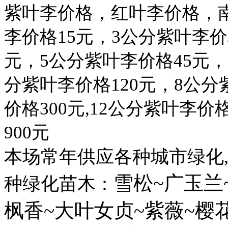
紫叶李价格，红叶李价格，
李价格
15
元，
3
公分紫叶李价
元，
5
公分紫叶李价格
45
元，
分紫叶李价格
120
元，
8
公分
价格
300
元
,12
公分紫叶李价
900
元
本场常年供应各种城市绿化
雪松
~
广玉
兰
种绿化苗木
：
枫
香
~
大叶女
贞
~
紫薇
~
樱