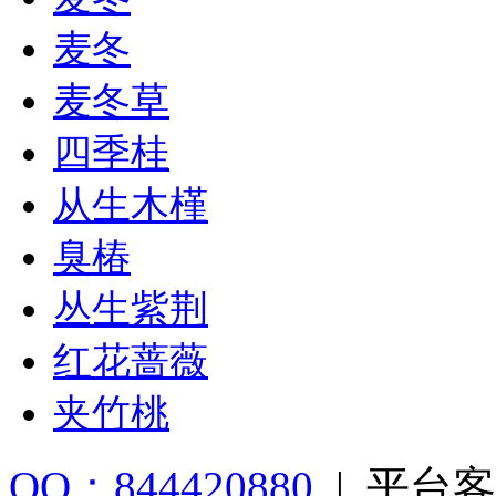
麦冬
麦冬草
四季桂
从生木槿
臭椿
丛生紫荆
红花蔷薇
夹竹桃
QQ：844420880
|
平台客