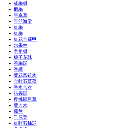
杨梅树
腊梅
旱伞草
垂丝海棠
红梅
红梅
红花羊蹄甲
水果兰
皂角树
栀子花球
茶梅球
香樟
黄花风铃木
金叶石菖蒲
香水合欢
结香球
樱桃鼠尾草
黄连木
佩兰
千屈菜
红叶石楠球