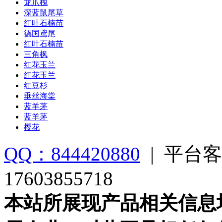
龙爪槐
深蓝鼠尾草
红叶石楠苗
德国鸢尾
红叶石楠苗
三角枫
红花玉兰
红花玉兰
红豆杉
垂丝海棠
蓝羊茅
蓝羊茅
樱花
QQ：844420880
|
平台客
17603855718
本站所展现产品相关信息