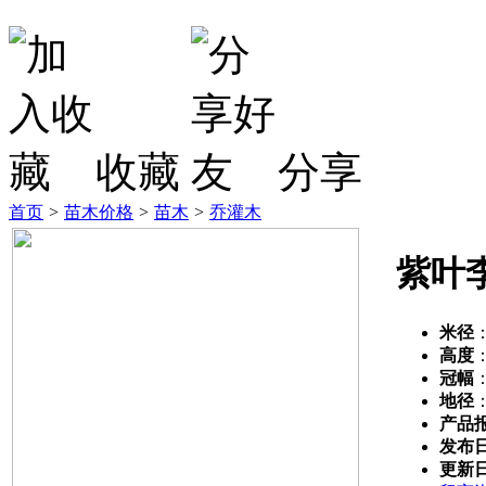
收藏
分享
首页
>
苗木价格
>
苗木
>
乔灌木
紫叶
米径
高度
冠幅
地径
产品
发布
更新