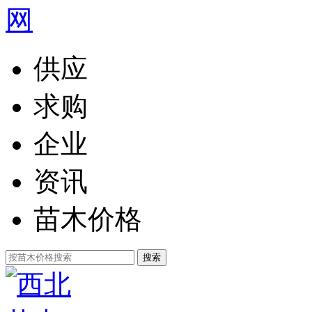
供应
求购
企业
资讯
苗木价格