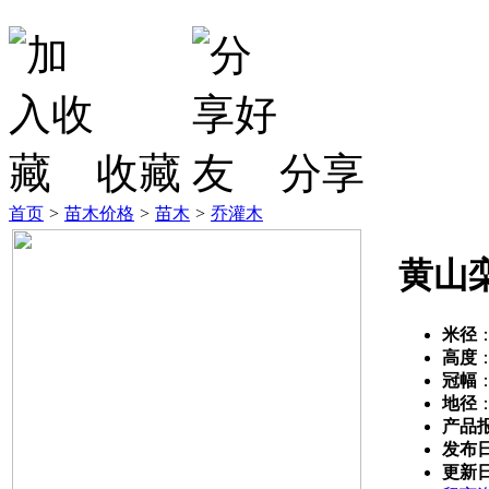
收藏
分享
首页
>
苗木价格
>
苗木
>
乔灌木
黄山
米径
高度
冠幅
地径
产品
发布
更新