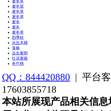
麦冬草
麦冬苗
麦冬草
麦冬草
麦冬
麦冬
麦冬草
四季桂
从生木槿
臭椿
丛生紫荆
红花蔷薇
夹竹桃
QQ：844420880
|
平台客
17603855718
本站所展现产品相关信息