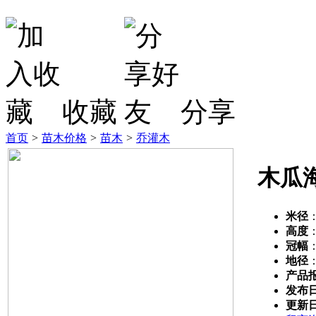
收藏
分享
首页
>
苗木价格
>
苗木
>
乔灌木
木瓜
米径
高度
冠幅
地径
产品
发布
更新