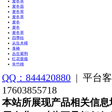
麦冬草
麦冬苗
麦冬草
麦冬草
麦冬
麦冬
麦冬草
四季桂
从生木槿
臭椿
丛生紫荆
红花蔷薇
夹竹桃
QQ：844420880
|
平台客
17603855718
本站所展现产品相关信息