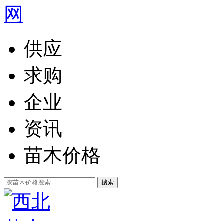
供应
求购
企业
资讯
苗木价格