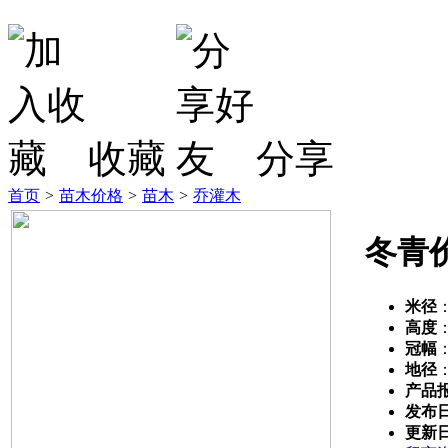
收藏
分享
首页
>
苗木价格
>
苗木
>
乔灌木
冬青
米径
高度
冠幅
地径
产品
发布
更新