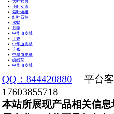
大叶女贞
小叶女贞
紫叶矮樱
红叶石楠
水蜡
月季
中华血皮槭
丁香
中华血皮槭
连翘
中华血皮槭
绣线菊
中华血皮槭
QQ：844420880
|
平台客
17603855718
本站所展现产品相关信息