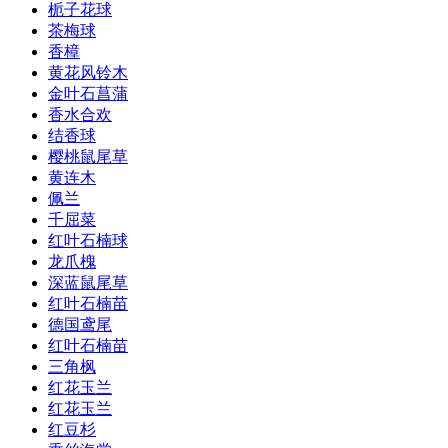
栀子花球
茶梅球
香樟
黄花风铃木
金叶石菖蒲
香水合欢
结香球
樱桃鼠尾草
黄连木
佩兰
千屈菜
红叶石楠球
龙爪槐
深蓝鼠尾草
红叶石楠苗
德国鸢尾
红叶石楠苗
三角枫
红花玉兰
红花玉兰
红豆杉