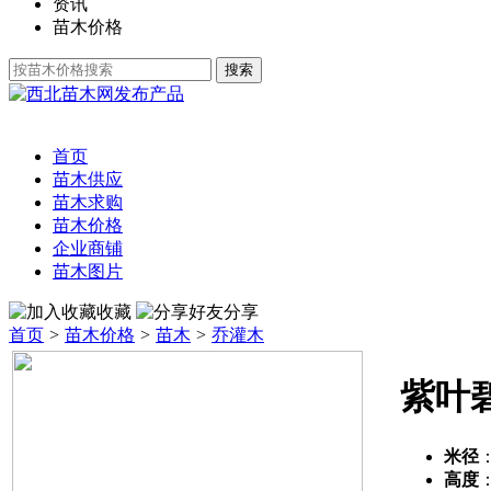
资讯
苗木价格
发布产品
首页
苗木供应
苗木求购
苗木价格
企业商铺
苗木图片
收藏
分享
首页
>
苗木价格
>
苗木
>
乔灌木
紫叶
米径
高度