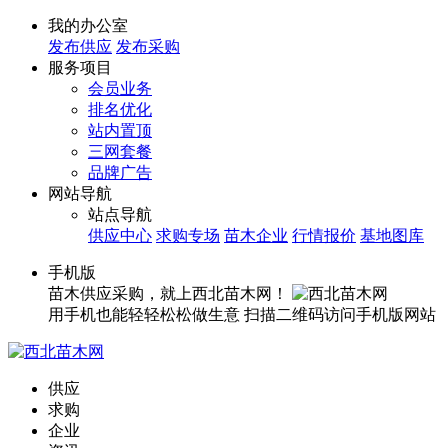
我的办公室
发布供应
发布采购
服务项目
会员业务
排名优化
站内置顶
三网套餐
品牌广告
网站导航
站点导航
供应中心
求购专场
苗木企业
行情报价
基地图库
手机版
苗木供应采购，就上西北苗木网！
用手机也能轻轻松松做生意
扫描二维码访问手机版网站
供应
求购
企业