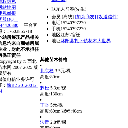
版权隐私
网站地图
联系人
马春(先生)
违规举报
会员
[
离线
]
[加为商友]
[发送信件]
客服QQ：
电话
15240397230
44420880
|
平台客
手机
15240397230
服：17603855718
地区
江苏-宿迁
本站所展现产品相关
地址
沭阳县扎下镇花木大世界
信息均来自商铺所属
企业，对此不承担任
何保证责任
其他苗木价格
opyright by © 西北
苗木网 2007-2025 版
北京桧
3.5元/棵
权所有
高度:80cm
增值电信业务许可
证：
豫B2-20120012-
刺松
5.3元/棵
4
高度:130cm
丁香
5元/棵
高度:60cm
冠幅:40cm
法青
2.8元/棵