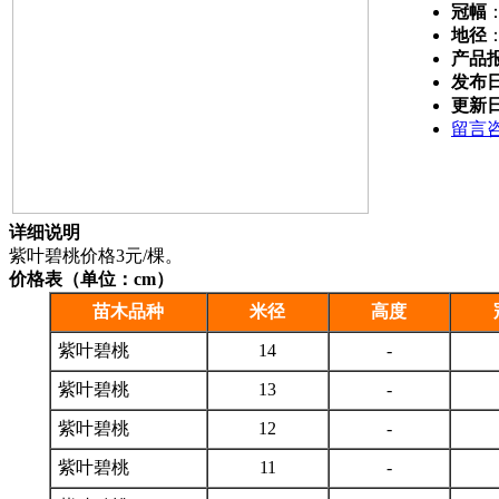
冠幅
地径
产品
发布
更新
留言
详细说明
紫叶碧桃价格3元/棵。
价格表（单位：cm）
苗木品种
米径
高度
紫叶碧桃
14
-
紫叶碧桃
13
-
紫叶碧桃
12
-
紫叶碧桃
11
-