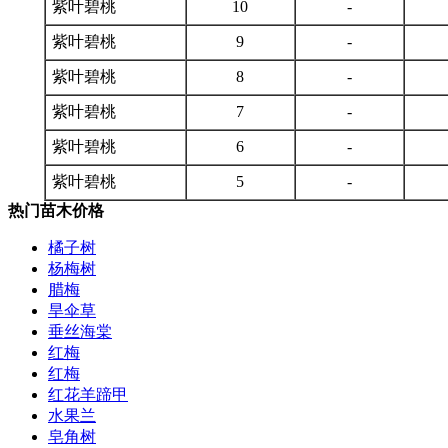
紫叶碧桃
10
-
紫叶碧桃
9
-
紫叶碧桃
8
-
紫叶碧桃
7
-
紫叶碧桃
6
-
紫叶碧桃
5
-
热门苗木价格
橘子树
杨梅树
腊梅
旱伞草
垂丝海棠
红梅
红梅
红花羊蹄甲
水果兰
皂角树