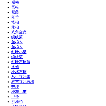
腊梅
雪松
紫藤
刚竹
塔柏
龙柏
八角金盘
绣线菊
丝棉木
丝棉木
红叶小檗
绣线菊
红叶石楠苗
水蜡
小杯石楠
丛生红叶李
杯苗红叶石楠
苦楝
樱花小苗
卫矛
沙地柏