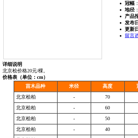
冠幅
地径
产品
发布
更新
留言
详细说明
北京桧价格20元/棵。
价格表（单位：cm）
苗木品种
米径
高度
北京桧柏
-
70
北京桧柏
-
60
北京桧柏
-
50
北京桧柏
-
40