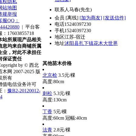
版权隐私
网站地图
联系人
马春(先生)
违规举报
会员
[
离线
]
[加为商友]
[发送信件]
客服QQ：
电话
15240397230
44420880
|
平台客
手机
15240397230
服：17603855718
地区
江苏-宿迁
本站所展现产品相关
地址
沭阳县扎下镇花木大世界
信息均来自商铺所属
企业，对此不承担任
何保证责任
其他苗木价格
opyright by © 西北
苗木网 2007-2025 版
北京桧
3.5元/棵
权所有
高度:80cm
增值电信业务许可
证：
豫B2-20120012-
刺松
5.3元/棵
4
高度:130cm
丁香
5元/棵
高度:60cm
冠幅:40cm
法青
2.8元/棵