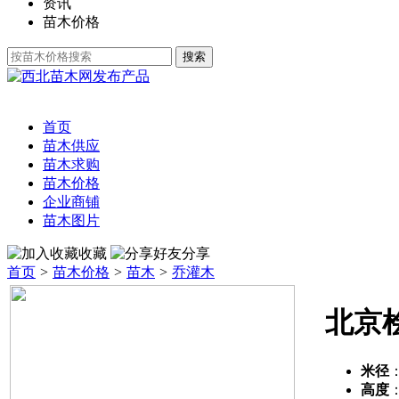
资讯
苗木价格
发布产品
首页
苗木供应
苗木求购
苗木价格
企业商铺
苗木图片
收藏
分享
首页
>
苗木价格
>
苗木
>
乔灌木
北京
米径
高度