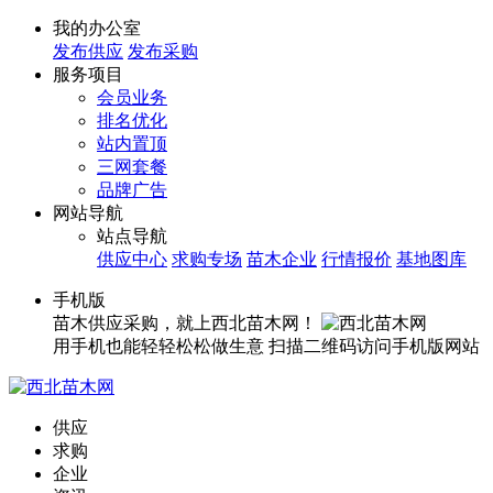
我的办公室
发布供应
发布采购
服务项目
会员业务
排名优化
站内置顶
三网套餐
品牌广告
网站导航
站点导航
供应中心
求购专场
苗木企业
行情报价
基地图库
手机版
苗木供应采购，就上西北苗木网！
用手机也能轻轻松松做生意
扫描二维码访问手机版网站
供应
求购
企业