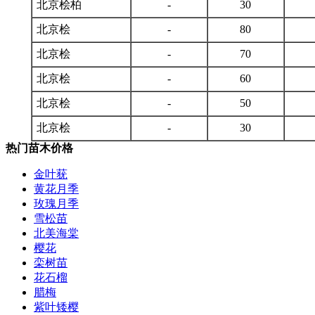
北京桧柏
-
30
北京桧
-
80
北京桧
-
70
北京桧
-
60
北京桧
-
50
北京桧
-
30
热门苗木价格
金叶莸
黄花月季
玫瑰月季
雪松苗
北美海棠
樱花
栾树苗
花石榴
腊梅
紫叶矮樱