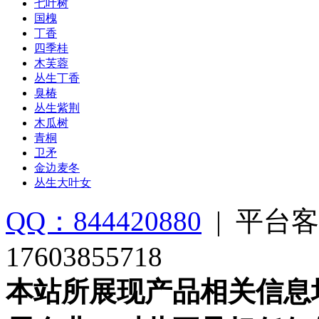
七叶树
国槐
丁香
四季桂
木芙蓉
丛生丁香
臭椿
丛生紫荆
木瓜树
青桐
卫矛
金边麦冬
丛生大叶女
QQ：844420880
|
平台客
17603855718
本站所展现产品相关信息