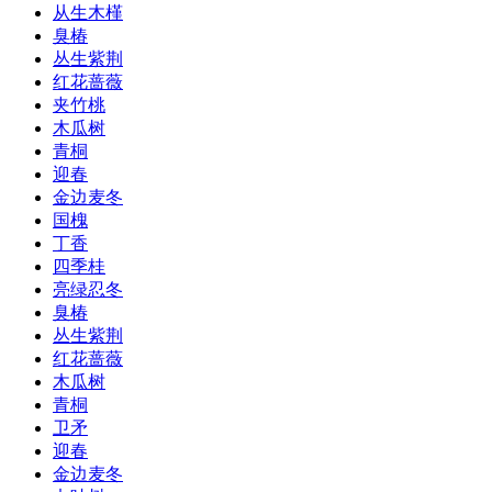
从生木槿
臭椿
丛生紫荆
红花蔷薇
夹竹桃
木瓜树
青桐
迎春
金边麦冬
国槐
丁香
四季桂
亮绿忍冬
臭椿
丛生紫荆
红花蔷薇
木瓜树
青桐
卫矛
迎春
金边麦冬