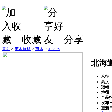
收藏
分享
首页
>
苗木价格
>
苗木
>
乔灌木
北海
米径
高度
冠幅
地径
产品
发布
更新