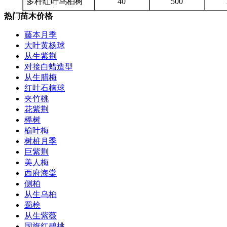
多杆红叶乌桕树
40
500
热门苗木价格
藤本月季
大叶黄杨球
从生紫荆
对接白蜡造型
从生腊梅
红叶石楠球
夹竹桃
花紫荆
榉树
榆叶梅
树桩月季
巨紫荆
美人梅
西府海棠
侧柏
从生乌桕
蜀桧
从生紫薇
国旗红碧桃