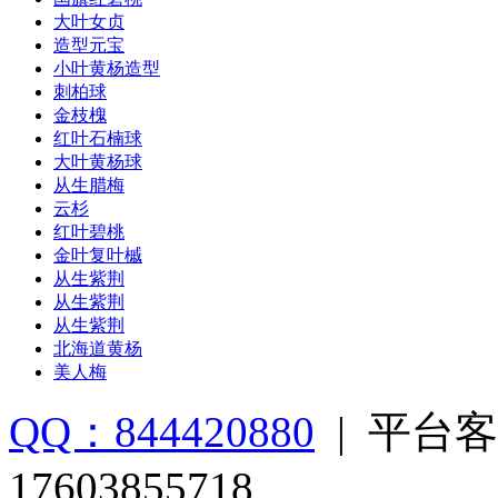
大叶女贞
造型元宝
小叶黄杨造型
刺柏球
金枝槐
红叶石楠球
大叶黄杨球
从生腊梅
云杉
红叶碧桃
金叶复叶槭
从生紫荆
从生紫荆
从生紫荆
北海道黄杨
美人梅
QQ：844420880
|
平台客
17603855718