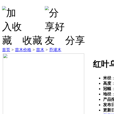
收藏
分享
首页
>
苗木价格
>
苗木
>
乔灌木
红叶
米径
高度
冠幅
地径
产品
发布
更新