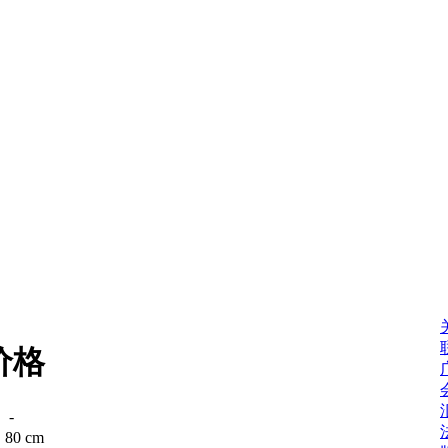
价格
：
-
：
80 cm