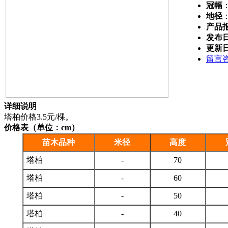
冠幅
地径
产品
发布
更新
留言
详细说明
塔柏价格3.5元/棵。
价格表（单位：cm）
苗木品种
米径
高度
塔柏
-
70
塔柏
-
60
塔柏
-
50
塔柏
-
40