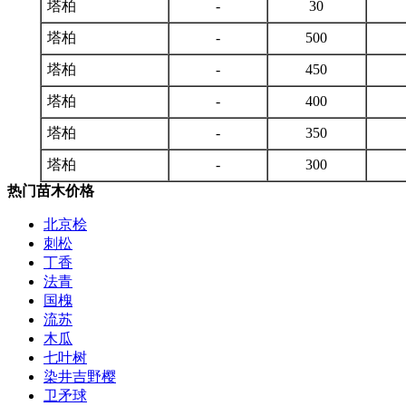
塔柏
-
30
塔柏
-
500
塔柏
-
450
塔柏
-
400
塔柏
-
350
塔柏
-
300
热门苗木价格
北京桧
刺松
丁香
法青
国槐
流苏
木瓜
七叶树
染井吉野樱
卫矛球