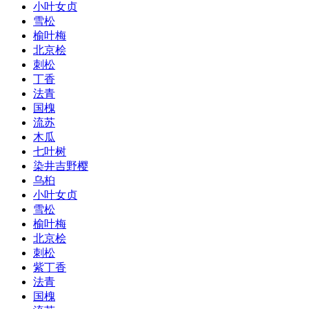
小叶女贞
雪松
榆叶梅
北京桧
刺松
丁香
法青
国槐
流苏
木瓜
七叶树
染井吉野樱
乌桕
小叶女贞
雪松
榆叶梅
北京桧
刺松
紫丁香
法青
国槐