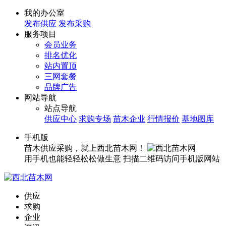
我的办公室
发布供应
发布采购
服务项目
会员业务
排名优化
站内置顶
三网套餐
品牌广告
网站导航
站点导航
供应中心
求购专场
苗木企业
行情报价
基地图库
手机版
苗木供应采购，就上西北苗木网！
用手机也能轻轻松松做生意
扫描二维码访问手机版网站
供应
求购
企业