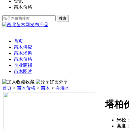
资讯
苗木价格
发布产品
首页
苗木供应
苗木求购
苗木价格
企业商铺
苗木图片
收藏
分享
首页
>
苗木价格
>
苗木
>
乔灌木
塔柏
米径
高度