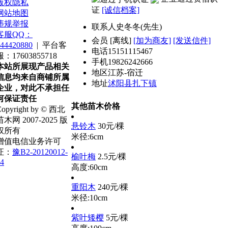
版权隐私
证
[诚信档案]
网站地图
违规举报
联系人
史冬冬(先生)
客服QQ：
会员
[
离线
]
[加为商友]
[发送信件]
44420880
|
平台客
电话
15151115467
服：17603855718
手机
19826242666
本站所展现产品相关
地区
江苏-宿迁
信息均来自商铺所属
地址
沭阳县扎下镇
企业，对此不承担任
何保证责任
其他苗木价格
opyright by © 西北
苗木网 2007-2025 版
悬铃木
30元/棵
权所有
米径:6cm
增值电信业务许可
证：
豫B2-20120012-
榆叶梅
2.5元/棵
4
高度:60cm
重阳木
240元/棵
米径:10cm
紫叶矮樱
5元/棵