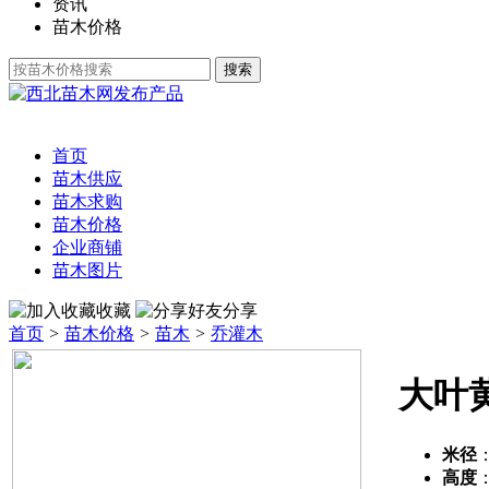
资讯
苗木价格
发布产品
首页
苗木供应
苗木求购
苗木价格
企业商铺
苗木图片
收藏
分享
首页
>
苗木价格
>
苗木
>
乔灌木
大叶
米径
高度