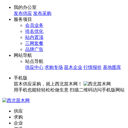
我的办公室
发布供应
发布采购
服务项目
会员业务
排名优化
站内置顶
三网套餐
品牌广告
网站导航
站点导航
供应中心
求购专场
苗木企业
行情报价
基地图库
手机版
苗木供应采购，就上西北苗木网！
用手机也能轻轻松松做生意
扫描二维码访问手机版网站
供应
求购
企业