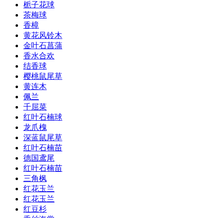
栀子花球
茶梅球
香樟
黄花风铃木
金叶石菖蒲
香水合欢
结香球
樱桃鼠尾草
黄连木
佩兰
千屈菜
红叶石楠球
龙爪槐
深蓝鼠尾草
红叶石楠苗
德国鸢尾
红叶石楠苗
三角枫
红花玉兰
红花玉兰
红豆杉