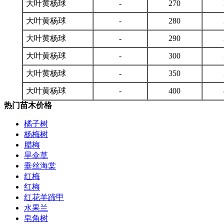
大叶黄杨球
-
270
大叶黄杨球
-
280
大叶黄杨球
-
290
大叶黄杨球
-
300
大叶黄杨球
-
350
大叶黄杨球
-
400
热门苗木价格
橘子树
杨梅树
腊梅
旱伞草
垂丝海棠
红梅
红梅
红花羊蹄甲
水果兰
皂角树