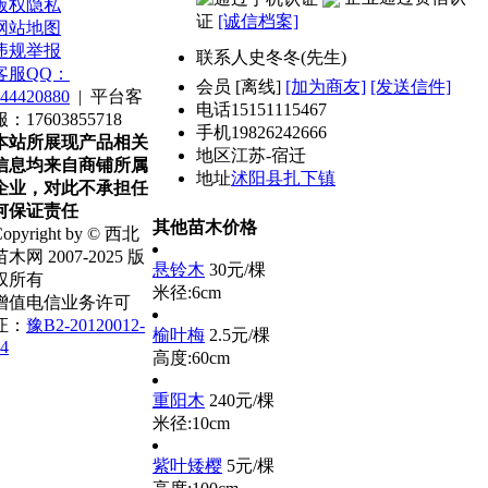
版权隐私
证
[诚信档案]
网站地图
违规举报
联系人
史冬冬(先生)
客服QQ：
会员
[
离线
]
[加为商友]
[发送信件]
44420880
|
平台客
电话
15151115467
服：17603855718
手机
19826242666
本站所展现产品相关
地区
江苏-宿迁
信息均来自商铺所属
地址
沭阳县扎下镇
企业，对此不承担任
何保证责任
其他苗木价格
opyright by © 西北
苗木网 2007-2025 版
悬铃木
30元/棵
权所有
米径:6cm
增值电信业务许可
证：
豫B2-20120012-
榆叶梅
2.5元/棵
4
高度:60cm
重阳木
240元/棵
米径:10cm
紫叶矮樱
5元/棵