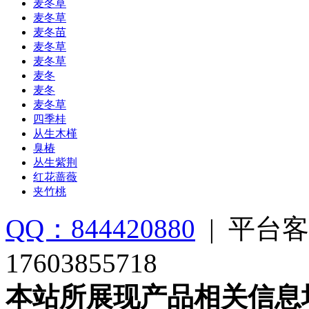
麦冬草
麦冬草
麦冬苗
麦冬草
麦冬草
麦冬
麦冬
麦冬草
四季桂
从生木槿
臭椿
丛生紫荆
红花蔷薇
夹竹桃
QQ：844420880
|
平台客
17603855718
本站所展现产品相关信息