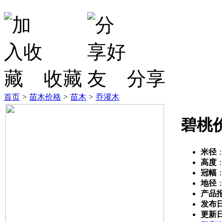
收藏
分享
首页
>
苗木价格
>
苗木
>
乔灌木
碧桃
米径
高度
冠幅
地径
产品
发布
更新