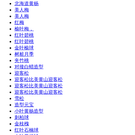
北海道黄杨
美人梅
美人梅
红梅
榆叶梅，
红叶碧桃
红叶碧桃
金叶榆球
树桩月季
夹竹桃
对接白蜡造型
迎客松
迎客松比美黄山迎客松
迎客松比美黄山迎客松
迎客松比美黄山迎客松
雪松
造型元宝
小叶黄杨造型
刺柏球
金枝槐
红叶石楠球