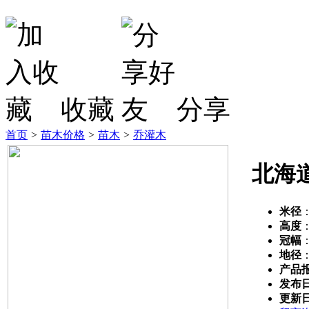
收藏
分享
首页
>
苗木价格
>
苗木
>
乔灌木
北海
米径
高度
冠幅
地径
产品
发布
更新