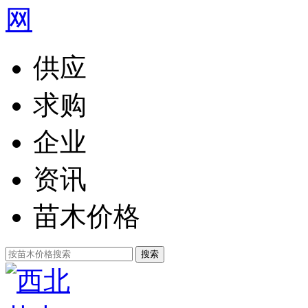
供应
求购
企业
资讯
苗木价格