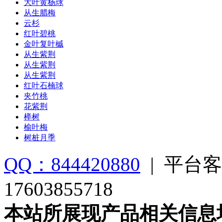
大叶黄杨球
从生腊梅
云杉
红叶碧桃
金叶复叶槭
从生紫荆
从生紫荆
从生紫荆
红叶石楠球
夹竹桃
花紫荆
榉树
榆叶梅
树桩月季
QQ：844420880
|
平台客
17603855718
本站所展现产品相关信息