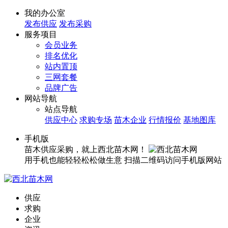
我的办公室
发布供应
发布采购
服务项目
会员业务
排名优化
站内置顶
三网套餐
品牌广告
网站导航
站点导航
供应中心
求购专场
苗木企业
行情报价
基地图库
手机版
苗木供应采购，就上西北苗木网！
用手机也能轻轻松松做生意
扫描二维码访问手机版网站
供应
求购
企业