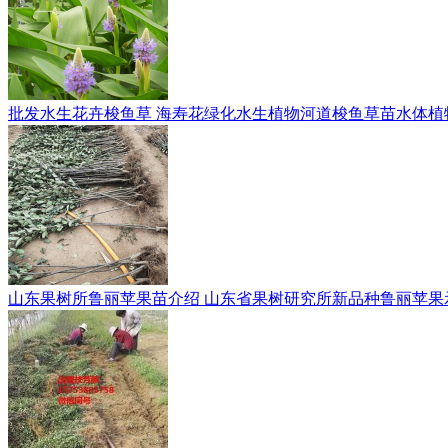
批发水生花卉梭鱼草 海寿花绿化水生植物河道梭鱼草苗水体植
山东果树所鲁丽苹果苗介绍 山东省果树研究所新品种鲁丽苹果