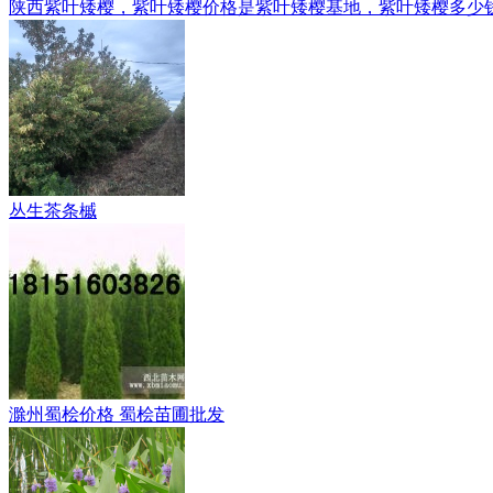
陕西紫叶矮樱，紫叶矮樱价格是紫叶矮樱基地，紫叶矮樱多少
丛生茶条槭
滁州蜀桧价格 蜀桧苗圃批发