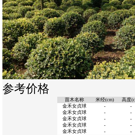
参考价格
苗木名称
米经(cm)
高度(c
金禾女贞球
-
-
金禾女贞球
-
-
金禾女贞球
-
-
金禾女贞球
-
-
金禾女贞球
-
-