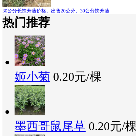
30公分长扶芳藤价格、出售20公分、30公分扶芳藤
热门推荐
姬小菊
0.20元/棵
墨西哥鼠尾草
0.20元/