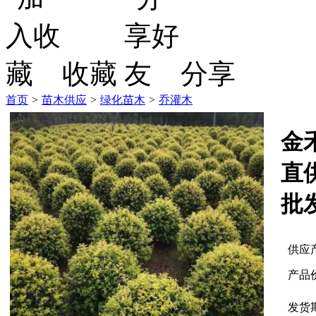
收藏
分享
首页
>
苗木供应
>
绿化苗木
>
乔灌木
金
直
批
供应
产品
发货