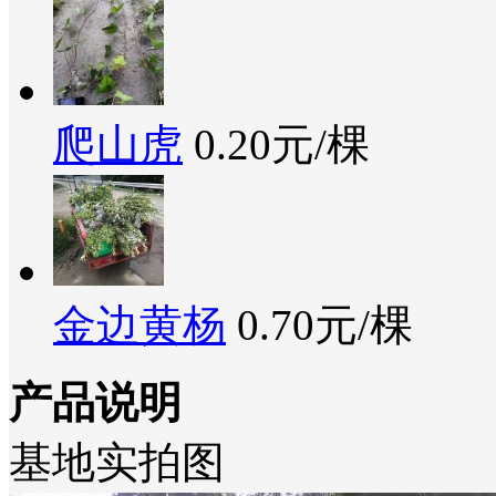
爬山虎
0.20元/棵
金边黄杨
0.70元/棵
产品说明
基地实拍图