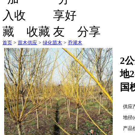
收藏
分享
首页
>
苗木供应
>
绿化苗木
>
乔灌木
2
地2
国
供应
地径(
产品