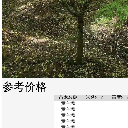
参考价格
苗木名称
米经(cm)
高度(cm
黄金槐
-
-
黄金槐
-
-
黄金槐
-
-
黄金槐
-
-
黄金槐
-
-