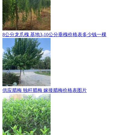
8公分龙爪槐 基地3-10公分垂槐价格表多少钱一棵
供应腊梅 独杆腊梅 嫁接腊梅价格表图片