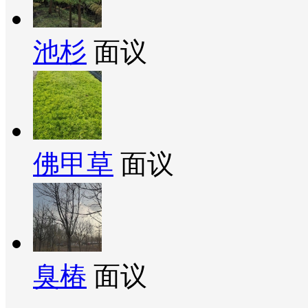
池杉
面议
佛甲草
面议
臭椿
面议