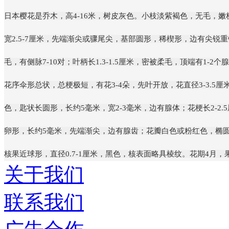
日本樱花是乔木，高4-16米，树皮灰色。小枝淡紫褐色，无毛，嫩
宽2.5-7厘米，先端渐尖或骤尾尖，基部圆形，稀楔形，边有尖
毛，有侧脉7-10对；叶柄长1.3-1.5厘米，密被柔毛，顶端有1
花序伞形总状，总梗极短，有花3-4朵，先叶开放，花直径3-3.5
色，匙状长圆形，长约5毫米，宽2-3毫米，边有腺体；花梗长2-2
卵形，长约5毫米，先端渐尖，边有腺齿；花瓣白色或粉红色，椭
核果近球形，直径0.7-1厘米，黑色，核表面略具棱纹。花期4月，
关于我们
联系我们