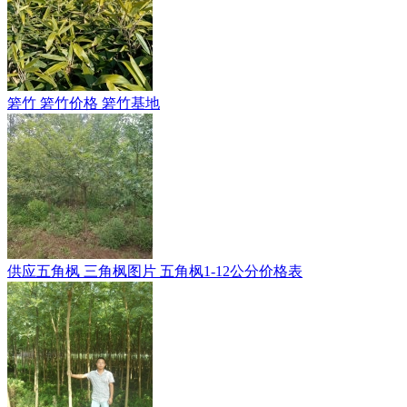
箬竹 箬竹价格 箬竹基地
供应五角枫 三角枫图片 五角枫1-12公分价格表