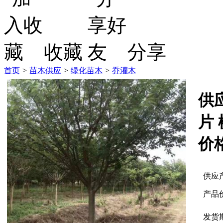
收藏
分享
首页
>
苗木供应
>
绿化苗木
>
乔灌木
供
片 
价
供应
产品
发货