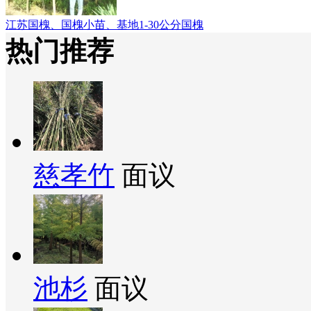
江苏国槐、国槐小苗、基地1-30公分国槐
热门推荐
慈孝竹
面议
池杉
面议