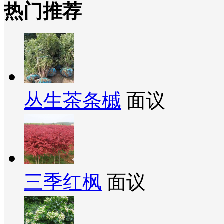
热门推荐
丛生茶条槭
面议
三季红枫
面议