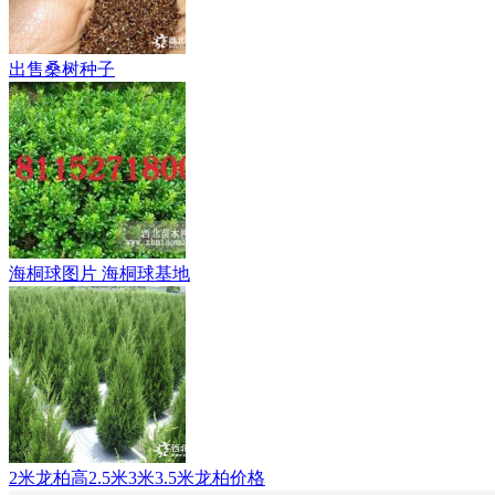
出售桑树种子
海桐球图片 海桐球基地
2米龙柏高2.5米3米3.5米龙柏价格