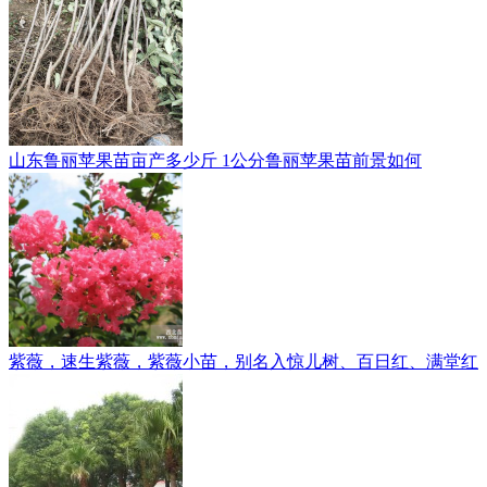
山东鲁丽苹果苗亩产多少斤 1公分鲁丽苹果苗前景如何
紫薇，速生紫薇，紫薇小苗，别名入惊儿树、百日红、满堂红