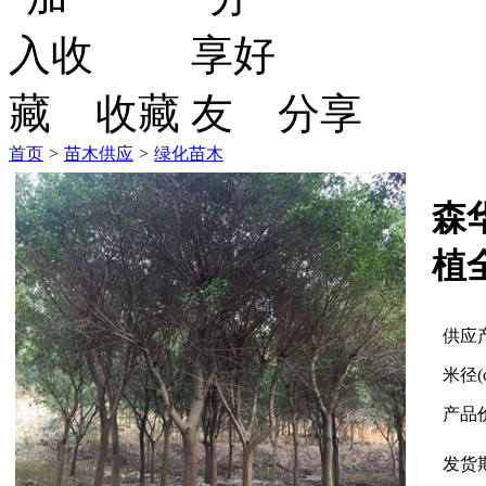
收藏
分享
首页
>
苗木供应
>
绿化苗木
森
植
供应
米径(
产品
发货