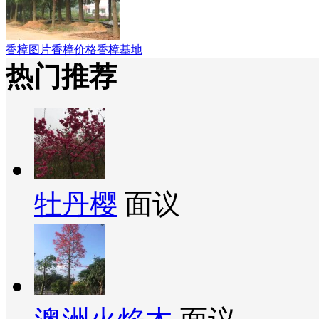
香樟图片香樟价格香樟基地
热门推荐
牡丹樱
面议