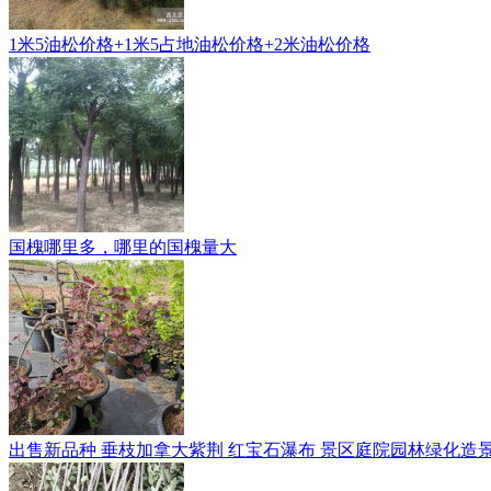
1米5油松价格+1米5占地油松价格+2米油松价格
国槐哪里多，哪里的国槐量大
出售新品种 垂枝加拿大紫荆 红宝石瀑布 景区庭院园林绿化造