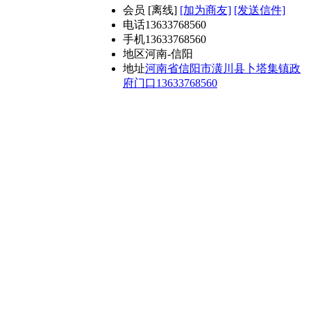
会员
[
离线
]
[加为商友]
[发送信件]
电话
13633768560
手机
13633768560
地区
河南-信阳
地址
河南省信阳市潢川县卜塔集镇政
府门口13633768560