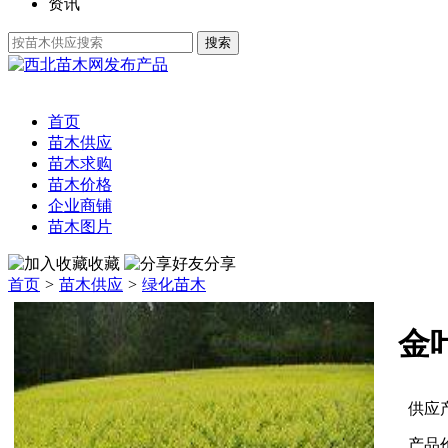
资讯
发布产品
首页
苗木供应
苗木求购
苗木价格
企业商铺
苗木图片
收藏
分享
首页
>
苗木供应
>
绿化苗木
金
供应
产品