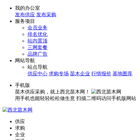
我的办公室
发布供应
发布采购
服务项目
会员业务
排名优化
站内置顶
三网套餐
品牌广告
网站导航
站点导航
供应中心
求购专场
苗木企业
行情报价
基地图库
手机版
苗木供应采购，就上西北苗木网！
用手机也能轻轻松松做生意
扫描二维码访问手机版网站
供应
求购
企业