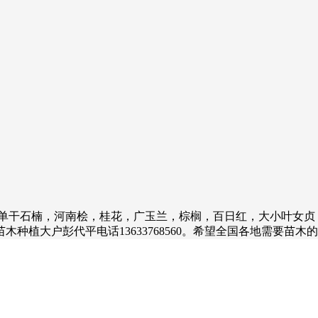
单干石楠，河南桧，桂花，广玉兰，棕榈，百日红，大小叶女贞
种植大户彭代平电话13633768560。希望全国各地需要苗