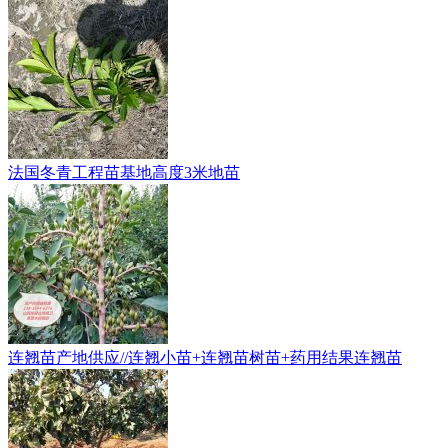
​法国冬青工程苗基地高度3米地苗
连翘苗产地供应//连翘小苗+连翘苗树苗+药用结果连翘苗