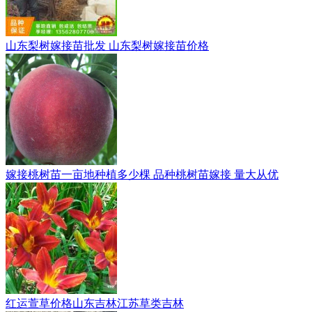
山东梨树嫁接苗批发 山东梨树嫁接苗价格
嫁接桃树苗一亩地种植多少棵 品种桃树苗嫁接 量大从优
红运萱草价格山东吉林江苏草类吉林