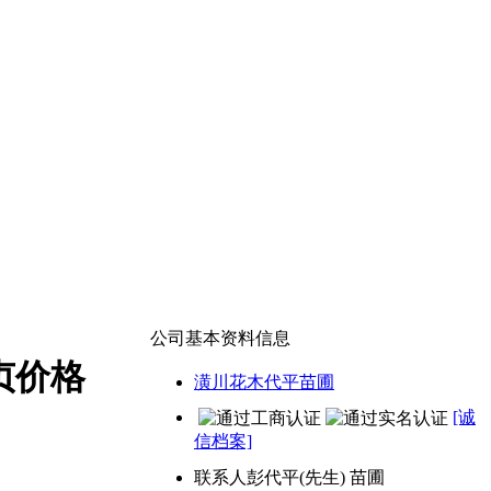
公司基本资料信息
贞价格
潢川花木代平苗圃
[诚
信档案]
联系人
彭代平(先生) 苗圃