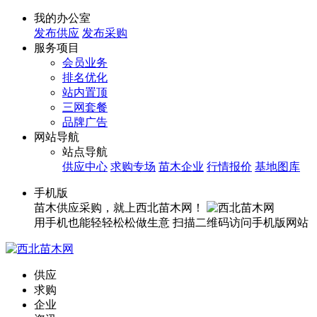
我的办公室
发布供应
发布采购
服务项目
会员业务
排名优化
站内置顶
三网套餐
品牌广告
网站导航
站点导航
供应中心
求购专场
苗木企业
行情报价
基地图库
手机版
苗木供应采购，就上西北苗木网！
用手机也能轻轻松松做生意
扫描二维码访问手机版网站
供应
求购
企业