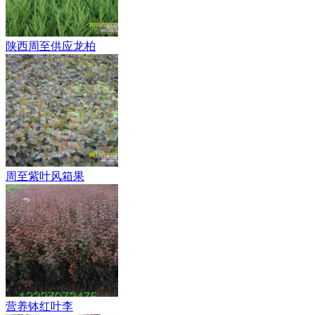
陕西周至供应龙柏
周至紫叶风箱果
营养钵红叶李