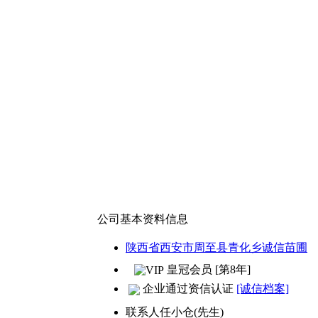
公司基本资料信息
陕西省西安市周至县青化乡诚信苗圃
皇冠会员 [第8年]
企业通过资信认证
[诚信档案]
联系人
任小仓(先生)