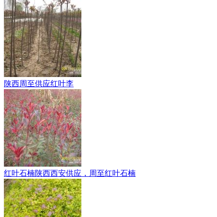
陕西周至供应红叶李
红叶石楠陕西西安供应，周至红叶石楠