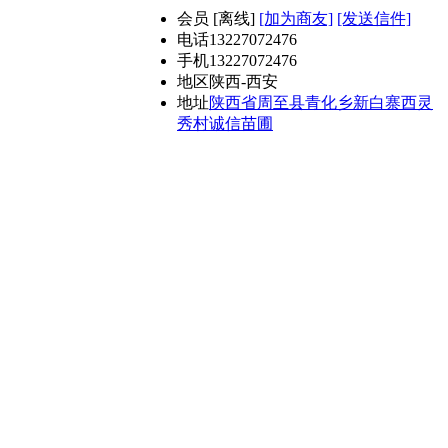
会员
[
离线
]
[加为商友]
[发送信件]
电话
13227072476
手机
13227072476
地区
陕西-西安
地址
陕西省周至县青化乡新白寨西灵
秀村诚信苗圃