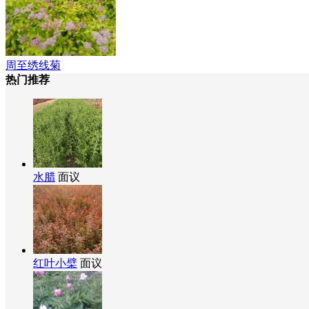
周至绣线菊
热门推荐
水腊
面议
红叶小檗
面议