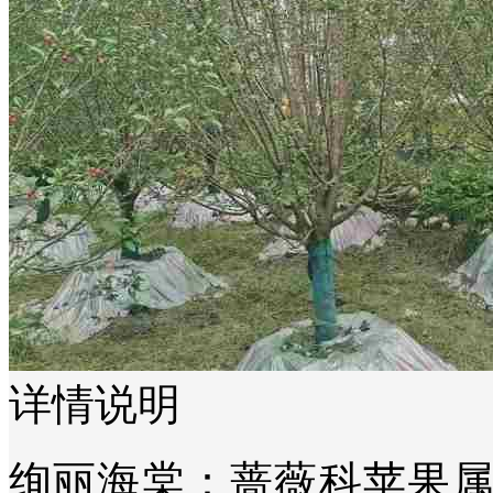
详情说明
绚丽海棠：蔷薇科苹果