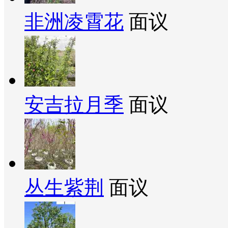
非洲凌霄花
面议
安吉拉月季
面议
丛生紫荆
面议