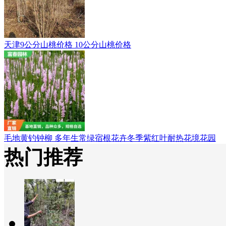
天津9公分山桃价格 10公分山桃价格
毛地黄钓钟柳 多年生常绿宿根花卉冬季紫红叶耐热花境花园
热门推荐