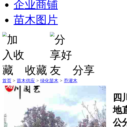
企业商铺
苗木图片
收藏
分享
首页
>
苗木供应
>
绿化苗木
>
乔灌木
四
地直
公