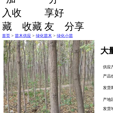
收藏
分享
首页
>
苗木供应
>
绿化苗木
>
绿化小苗
大
供应
产品
发货
产地
发货