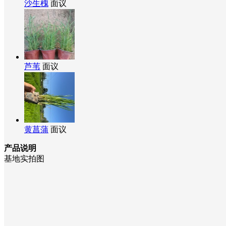
沙生槐
面议
芦苇
面议
黄菖蒲
面议
产品说明
基地实拍图