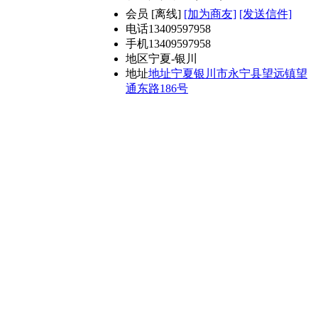
会员
[
离线
]
[加为商友]
[发送信件]
电话
13409597958
手机
13409597958
地区
宁夏-银川
地址
地址宁夏银川市永宁县望远镇望
通东路186号