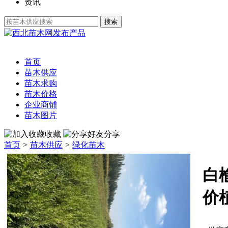
资讯
发布产品
首页
苗木供应
苗木求购
苗木价格
企业商铺
苗木图片
收藏
分享
首页
>
苗木供应
>
绿化苗木
白
价