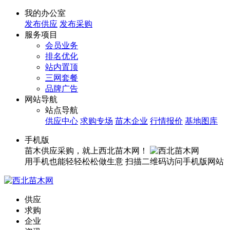
我的办公室
发布供应
发布采购
服务项目
会员业务
排名优化
站内置顶
三网套餐
品牌广告
网站导航
站点导航
供应中心
求购专场
苗木企业
行情报价
基地图库
手机版
苗木供应采购，就上西北苗木网！
用手机也能轻轻松松做生意
扫描二维码访问手机版网站
供应
求购
企业