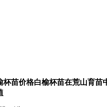
榆杯苗价格白榆杯苗在荒山育苗
植