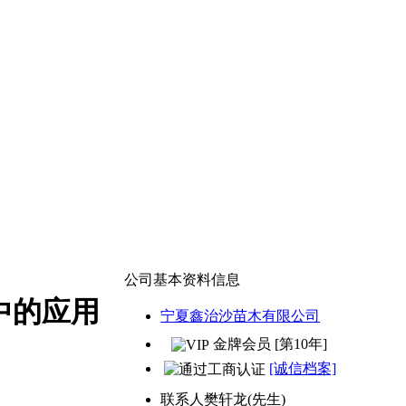
公司基本资料信息
中的应用
宁夏鑫治沙苗木有限公司
金牌会员 [第10年]
[诚信档案]
联系人
樊轩龙(先生)