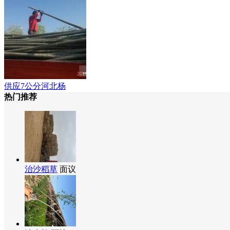
供应7公分河北杨
热门推荐
治沙稻草
面议