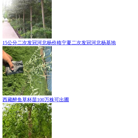
15公分二次发冠河北杨价格宁夏二次发冠河北杨基地
西藏醉鱼草杯苗100万株可出圃