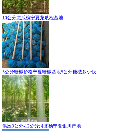
10公分龙爪槐宁夏龙爪槐基地
5公分糖槭价格宁夏糖槭基地5公分糖槭多少钱
供应3公分-12公分河北杨宁夏银川产地