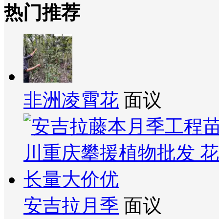
热门推荐
非洲凌霄花
面议
安吉拉月季
面议