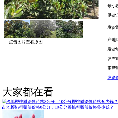
最小
供货
发货
产地
点击图片查看原图
发货
发布
更新
发送
大家都在看
占地樱桃树赔偿价格8公分，10公分樱桃树赔偿价格多少钱？