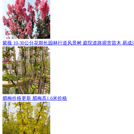
紫薇 10-30公分花期长园林行道风景树 庭院道路观赏苗木 易成
腊梅价格更新 腊梅高1.6米价格