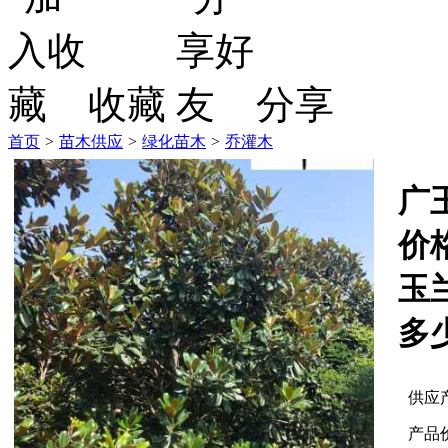
收藏
分享
首页
>
苗木供应
>
绿化苗木
>
乔灌木
广玉
价
玉
多
供应
产品