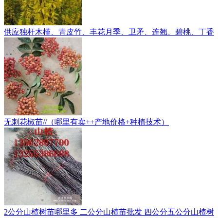
供应独杆木槿、青皮竹、丰花月季、卫矛、连翘、碧桃、丁香
无刺花椒苗//（哪里有卖++产地价格+种植技术）
2公分山楂树苗哪里多 二公分山楂苗批发 四公分五公分山楂树