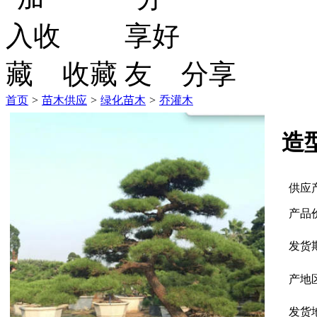
收藏
分享
首页
>
苗木供应
>
绿化苗木
>
乔灌木
造
供应
产品
发货
产地
发货