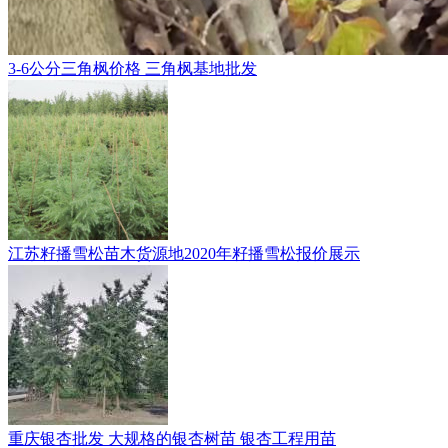
3-6公分三角枫价格 三角枫基地批发
江苏籽播雪松苗木货源地2020年籽播雪松报价展示
重庆银杏批发 大规格的银杏树苗 银杏工程用苗