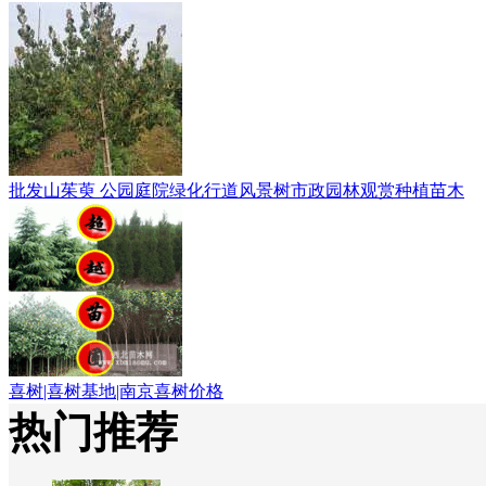
批发山茱萸 公园庭院绿化行道风景树市政园林观赏种植苗木
喜树|喜树基地|南京喜树价格
热门推荐